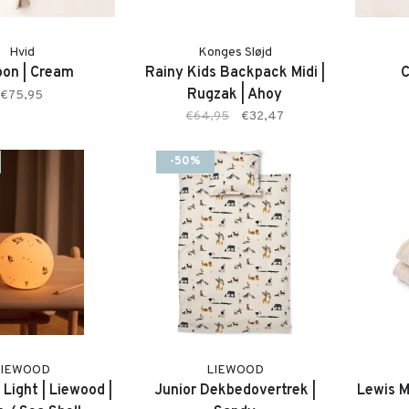
Hvid
Konges Sløjd
on | Cream
Rainy Kids Backpack Midi |
C
Rugzak | Ahoy
€75,95
€64,95
€32,47
-50%
LIEWOOD
LIEWOOD
 Light | Liewood |
Junior Dekbedovertrek |
Lewis M