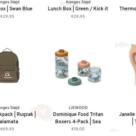
nges Sløjd
Konges Sløjd
ox | Swan Blue
Lunch Box | Green / Kick it
Thermo 
€29,95
€29,95
nges Sløjd
LIEWOOD
kpack | Rugzak |
Dominique Food Tritan
Janelle
alamata
Boxers 4-Pack | Sea
|
Creature / Sandy
€69,95
€18,00