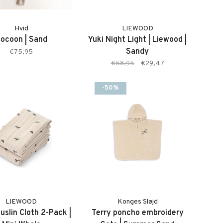
Hvid
LIEWOOD
ocoon | Sand
Yuki Night Light | Liewood |
Sandy
€75,95
€58,95
€29,47
-50%
LIEWOOD
Konges Sløjd
uslin Cloth 2-Pack |
Terry poncho embroidery