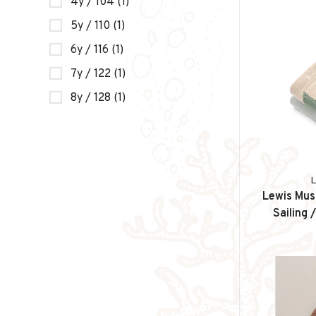
4y / 104
(1)
5y / 110
(1)
6y / 116
(1)
7y / 122
(1)
8y / 128
(1)
Lewis Musl
Sailing 