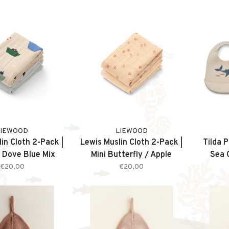
LIEWOOD
LIEWOOD
in Cloth 2-Pack |
Lewis Muslin Cloth 2-Pack |
Tilda P
/ Dove Blue Mix
Mini Butterfly / Apple
Sea 
Blossom Mix
€20,00
€20,00