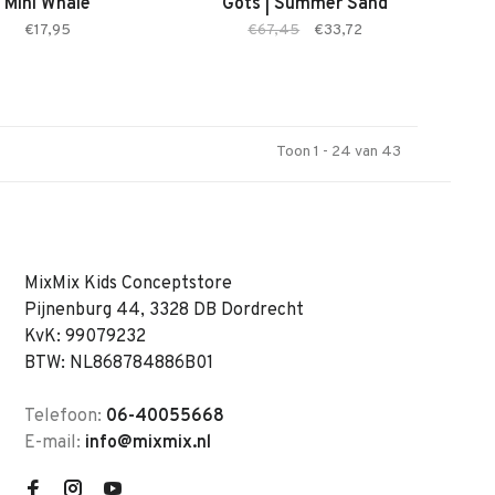
Mini Whale
Gots | Summer Sand
€17,95
€67,45
€33,72
Toon 1 - 24 van 43
MixMix Kids Conceptstore
Pijnenburg 44, 3328 DB Dordrecht
KvK: 99079232
BTW: NL868784886B01
Telefoon:
06-40055668
E-mail:
info@mixmix.nl