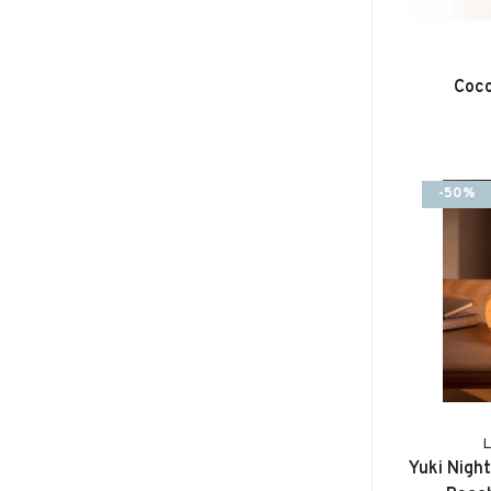
Coco
-50%
Yuki Night