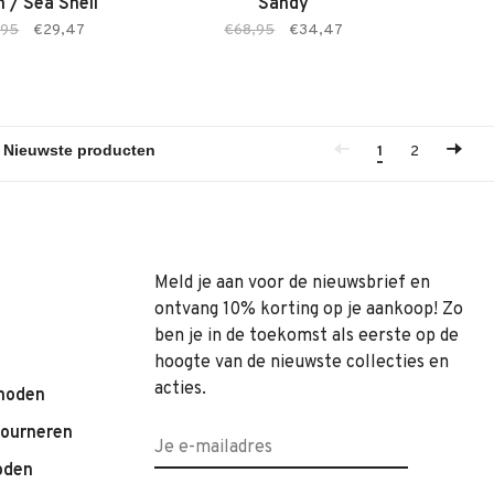
 / Sea Shell
Sandy
,95
€29,47
€68,95
€34,47
1
2
Meld je aan voor de nieuwsbrief en
ontvang 10% korting op je aankoop! Zo
ben je in de toekomst als eerste op de
hoogte van de nieuwste collecties en
acties.
hoden
tourneren
oden