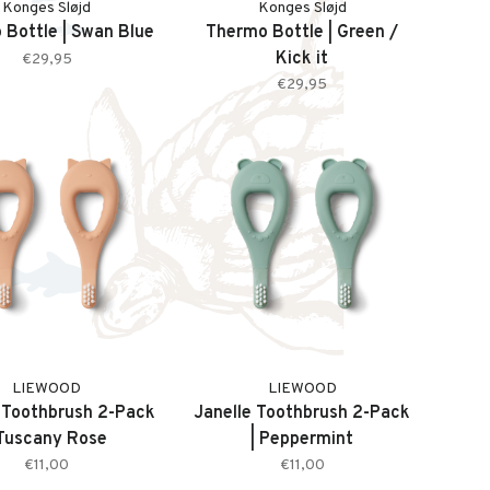
Konges Sløjd
Konges Sløjd
Bottle | Swan Blue
Thermo Bottle | Green /
Kick it
€29,95
€29,95
LIEWOOD
LIEWOOD
 Toothbrush 2-Pack
Janelle Toothbrush 2-Pack
 Tuscany Rose
| Peppermint
€11,00
€11,00