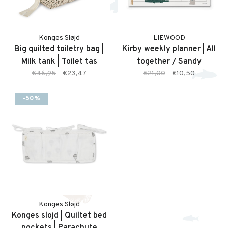
Konges Sløjd
LIEWOOD
Big quilted toiletry bag |
Kirby weekly planner | All
Milk tank | Toilet tas
together / Sandy
€46,95
€23,47
€21,00
€10,50
-50%
Konges Sløjd
Konges slojd | Quiltet bed