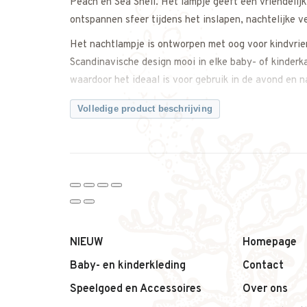
Peach en Sea Shell. Het lampje geeft een vriendelijk,
ontspannen sfeer tijdens het inslapen, nachtelijke
Het nachtlampje is ontworpen met oog voor kindvrien
Scandinavische design mooi in elke baby- of kinderkam
waardoor het ideaal is voor gebruik in de avond en n
Waarom dit nachtlampje van Liewood een fijne keuze
Volledige product beschrijving
– Nachtlampje voor baby- en kinderkamer
– Geeft zacht en rustgevend licht
– Uitgevoerd in de kleuren Peach en Sea Shell
– Kindvriendelijk en sfeervol ontwerp
– Ideaal voor bedtijd en nachtelijke momenten
– Tijdloos Scandinavisch design
Productdetails:
NIEUW
Homepage
– Merk: Liewood
Baby- en kinderkleding
Contact
– Productnaam: Yuki Night Light
Speelgoed en Accessoires
Over ons
– Kleur: Peach / Sea Shell