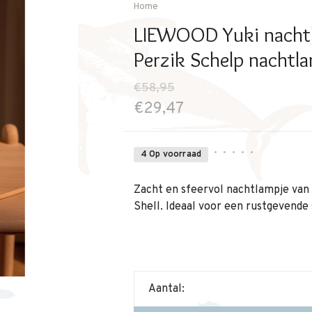
Home
LIEWOOD Yuki nachtla
Perzik Schelp nachtl
€58,95
€29,47
•
•
•
•
•
4 Op voorraad
Zacht en sfeervol nachtlampje van
Shell. Ideaal voor een rustgevende 
Aantal: