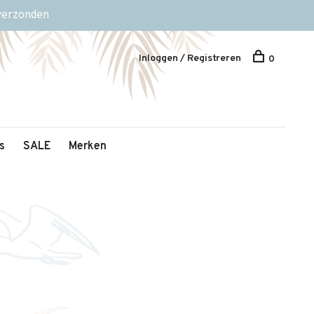
 verzonden
Inloggen / Registreren
0
s
SALE
Merken