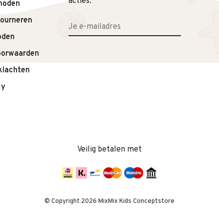
acties.
hoden
tourneren
oden
oorwaarden
klachten
cy
Veilig betalen met
© Copyright 2026 MixMix Kids Conceptstore