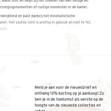
 warm licht en helpt bij het creëren van een veilige en
 verzorgingsmomenten of rustige momenten in de kamer.
delijkheid en past dankzij het minimalistische
er. Het zachte licht is prettig in gebruik en niet te fel,
acht.
 is:
Meld je aan voor de nieuwsbrief en
ontvang 10% korting op je aankoop! Zo
ben je in de toekomst als eerste op de
hoogte van de nieuwste collecties en