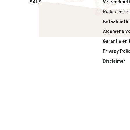
– Type: Nachtlampje
SALE
Verzendmet
Ruilen en re
Betaalmeth
Algemene v
Garantie en 
Privacy Poli
Disclaimer