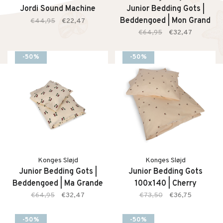
Jordi Sound Machine
Junior Bedding Gots |
Beddengoed | Mon Grand
€44,95
€22,47
Citron
€64,95
€32,47
-50%
-50%
Konges Sløjd
Konges Sløjd
Junior Bedding Gots |
Junior Bedding Gots
Beddengoed | Ma Grande
100x140 | Cherry
Cerise
€64,95
€32,47
€73,50
€36,75
-50%
-50%