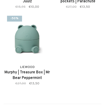
Juulz
pockets | Parachute
€15,95
€10,00
€27,00
€13,50
-50%
LIEWOOD
Murphy | Treasure Box | Mr
Bear Peppermint
€27,00
€13,50