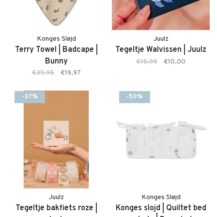
Konges Sløjd
Juulz
Terry Towel | Badcape |
Tegeltje Walvissen | Juulz
Bunny
€15,95
€10,00
€39,95
€19,97
-37%
-50%
Juulz
Konges Sløjd
Tegeltje bakfiets roze |
Konges slojd | Quiltet bed