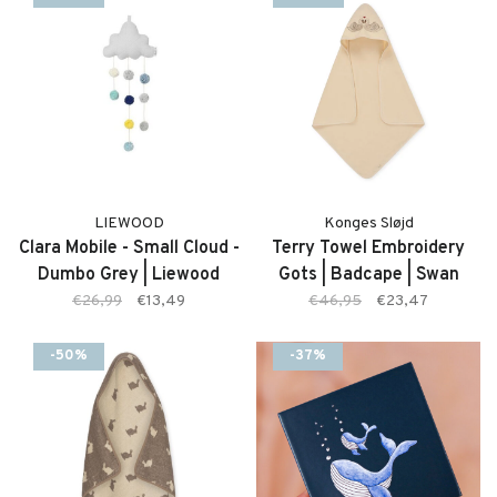
LIEWOOD
Konges Sløjd
Clara Mobile - Small Cloud -
Terry Towel Embroidery
Dumbo Grey | Liewood
Gots | Badcape | Swan
€26,99
€13,49
€46,95
€23,47
-50%
-37%