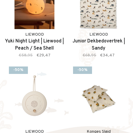
LIEWOOD
LIEWOOD
Yuki Night Light | Liewood |
Junior Dekbedovertrek |
Peach / Sea Shell
Sandy
€58,95
€29,47
€68,95
€34,47
-50%
-50%
LIEWOOD
Konges Sløjd