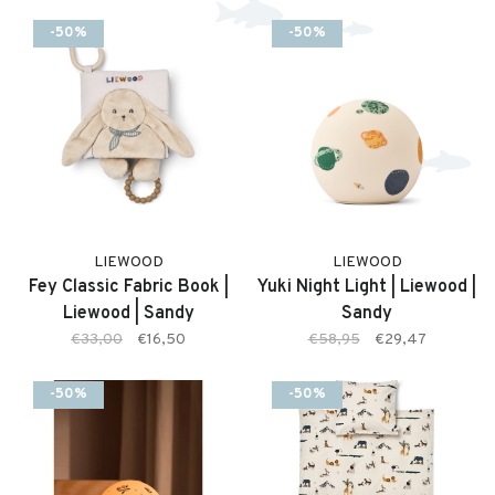
-50%
-50%
LIEWOOD
LIEWOOD
Fey Classic Fabric Book |
Yuki Night Light | Liewood |
Liewood | Sandy
Sandy
€33,00
€16,50
€58,95
€29,47
-50%
-50%