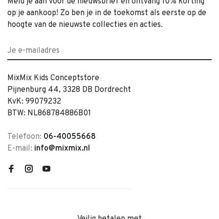
Meld je aan voor de nieuwsbrief en ontvang 10% korting
op je aankoop! Zo ben je in de toekomst als eerste op de
hoogte van de nieuwste collecties en acties.
MixMix Kids Conceptstore
Pijnenburg 44, 3328 DB Dordrecht
KvK: 99079232
BTW: NL868784886B01
Telefoon:
06-40055668
E-mail:
info@mixmix.nl