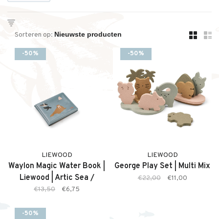
Sorteren op:
-50%
-50%
LIEWOOD
LIEWOOD
Waylon Magic Water Book |
George Play Set | Multi Mix
Liewood | Artic Sea /
€22,00
€11,00
Ocean Vieuw
€13,50
€6,75
-50%