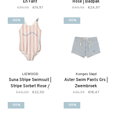
En Fant
Rose | Badpak
€39,95
€19,97
€49,95
€24,97
-50%
-50%
LIEWOOD
Konges Sløjd
Suna Stripe Swimsuit |
Aster Swim Pants Grs |
Stripe Sorbet Rose /
Zwembroek
Creme de la creme |
€45,00
€22,50
€36,95
€18,47
Badpak
-50%
-50%