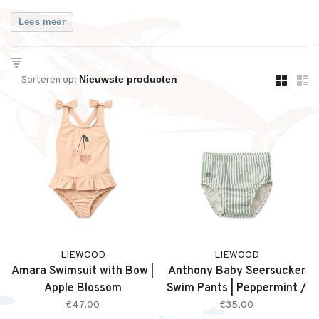
Lees meer
Sorteren op:
LIEWOOD
LIEWOOD
Amara Swimsuit with Bow |
Anthony Baby Seersucker
Apple Blossom
Swim Pants | Peppermint /
Sandy
€47,00
€35,00