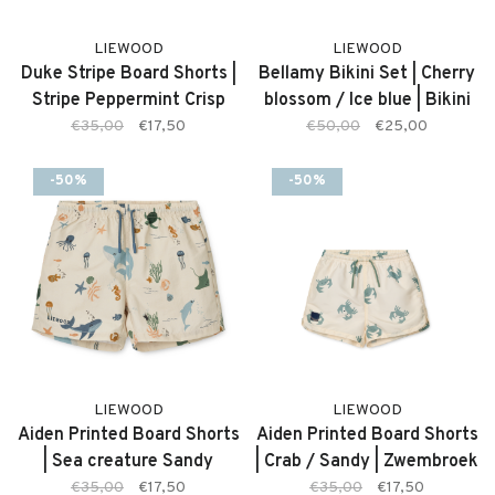
LIEWOOD
LIEWOOD
Duke Stripe Board Shorts |
Bellamy Bikini Set | Cherry
Stripe Peppermint Crisp
blossom / Ice blue | Bikini
white
€35,00
€17,50
€50,00
€25,00
-50%
-50%
LIEWOOD
LIEWOOD
Aiden Printed Board Shorts
Aiden Printed Board Shorts
| Sea creature Sandy
| Crab / Sandy | Zwembroek
€35,00
€17,50
€35,00
€17,50