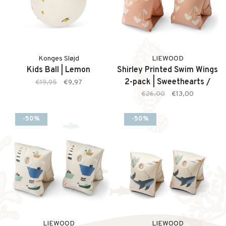
Konges Sløjd
LIEWOOD
Kids Ball | Lemon
Shirley Printed Swim Wings
2-pack | Sweethearts /
€19,95
€9,97
Pale Tuscany
€26,00
€13,00
-50%
-50%
LIEWOOD
LIEWOOD