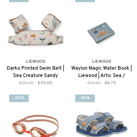
LIEWOOD
LIEWOOD
Darko Printed Swim Belt |
Waylon Magic Water Book |
Sea Creature Sandy
Liewood | Artic Sea /
Ocean Vieuw
€50,00
€25,00
€13,50
€6,75
-50%
-50%