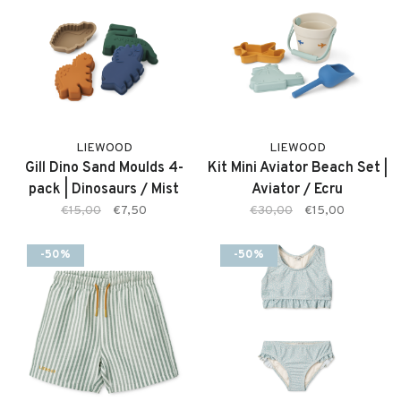
LIEWOOD
LIEWOOD
Gill Dino Sand Moulds 4-
Kit Mini Aviator Beach Set |
pack | Dinosaurs / Mist
Aviator / Ecru
€15,00
€7,50
€30,00
€15,00
-50%
-50%