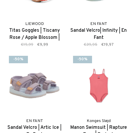
LIEWOOD
EN FANT
Titas Goggles | Tiscany
Sandal Velcro| Infinity | En
Rose / Apple Blossom |
Fant
Duikbril
€19,99
€9,99
€39,95
€19,97
-50%
-50%
EN FANT
Konges Sløjd
Sandal Velcro | Artic Ice |
Manon Swimsuit | Rapture