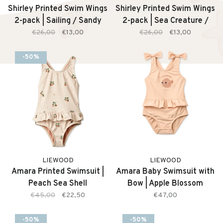
Shirley Printed Swim Wings
Shirley Printed Swim Wings
2-pack | Sailing / Sandy
2-pack | Sea Creature /
Sandy
€26,00
€13,00
€26,00
€13,00
-50%
LIEWOOD
LIEWOOD
Amara Printed Swimsuit |
Amara Baby Swimsuit with
Peach Sea Shell
Bow | Apple Blossom
€45,00
€22,50
€47,00
-50%
-50%