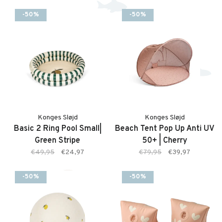
-50%
-50%
Konges Sløjd
Konges Sløjd
Basic 2 Ring Pool Small|
Beach Tent Pop Up Anti UV
Green Stripe
50+ | Cherry
€49,95
€24,97
€79,95
€39,97
-50%
-50%