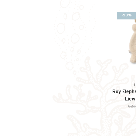
-50%
Roy Elepha
Liew
€23