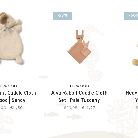
-50%
-50
LIEWOOD
LIEWOOD
nt Cuddle Cloth |
Alya Rabbit Cuddle Cloth
Hedvi
ood | Sandy
Set | Pale Tuscany
Y
,00
€11,50
€29,95
€14,97
€