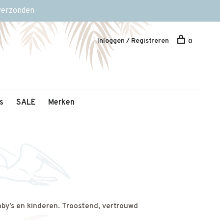
 verzonden
Inloggen / Registreren
0
s
SALE
Merken
aby’s en kinderen. Troostend, vertrouwd