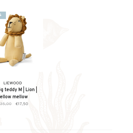
%
LIEWOOD
g teddy M | Lion |
ellow mellow
35,00
€17,50