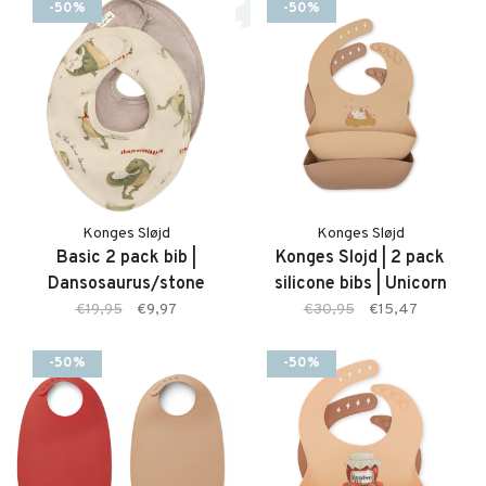
-50%
-50%
Konges Sløjd
Konges Sløjd
Basic 2 pack bib |
Konges Slojd | 2 pack
Dansosaurus/stone
silicone bibs | Unicorn
€19,95
€9,97
€30,95
€15,47
-50%
-50%