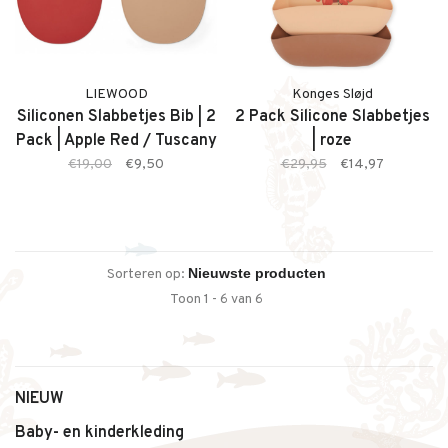
LIEWOOD
Konges Sløjd
Siliconen Slabbetjes Bib | 2
2 Pack Silicone Slabbetjes
Pack | Apple Red / Tuscany
| roze
Rose Mix
€19,00
€9,50
€29,95
€14,97
Sorteren op:
Toon 1 - 6 van 6
NIEUW
Baby- en kinderkleding