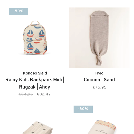
-50%
Konges Sløjd
Hvid
Rainy Kids Backpack Midi |
Cocoon | Sand
Rugzak | Ahoy
€75,95
€64,95
€32,47
-50%