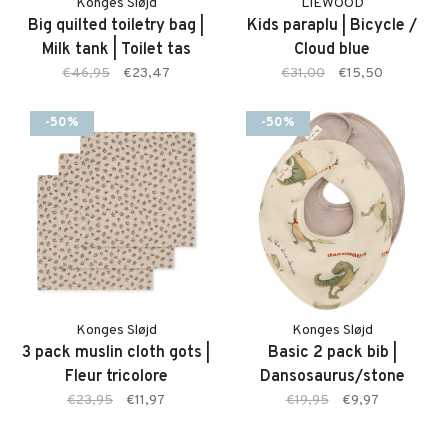
Konges Sløjd
LIEWOOD
Big quilted toiletry bag |
Kids paraplu | Bicycle /
Milk tank | Toilet tas
Cloud blue
€46,95
€23,47
€31,00
€15,50
-50%
-50%
Konges Sløjd
Konges Sløjd
3 pack muslin cloth gots |
Basic 2 pack bib |
Fleur tricolore
Dansosaurus/stone
€23,95
€11,97
€19,95
€9,97