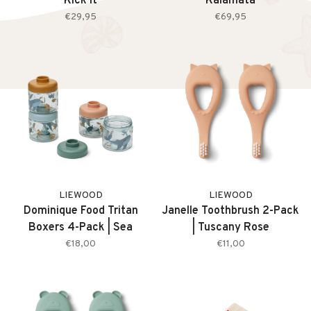
Kick it
Kalamata
€29,95
€69,95
LIEWOOD
LIEWOOD
Dominique Food Tritan
Janelle Toothbrush 2-Pack
Boxers 4-Pack | Sea
| Tuscany Rose
Creature / Sandy
€18,00
€11,00