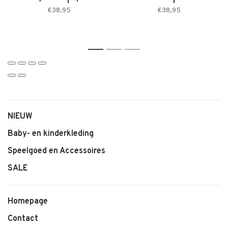
• Geschikt voor thuis en onderweg
€38,95
€38,95
1
2
3
NIEUW
Baby- en kinderkleding
Speelgoed en Accessoires
SALE
Homepage
Contact