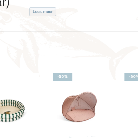
r)
Lees meer
-50%
-50