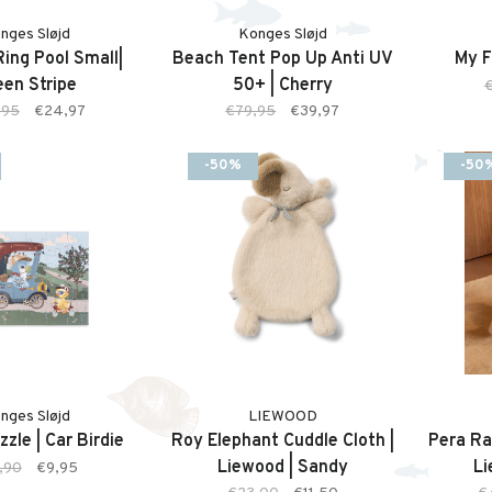
nges Sløjd
Konges Sløjd
Ring Pool Small|
Beach Tent Pop Up Anti UV
My F
een Stripe
50+ | Cherry
,95
€24,97
€79,95
€39,97
-50%
-50
nges Sløjd
LIEWOOD
zzle | Car Birdie
Roy Elephant Cuddle Cloth |
Pera Rab
Liewood | Sandy
Li
,90
€9,95