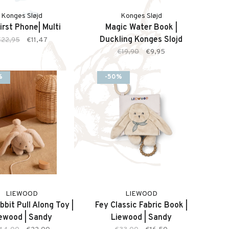
Konges Sløjd
Konges Sløjd
irst Phone| Multi
Magic Water Book |
Duckling Konges Slojd
€22,95
€11,47
€19,90
€9,95
%
-50%
LIEWOOD
LIEWOOD
bit Pull Along Toy |
Fey Classic Fabric Book |
ewood | Sandy
Liewood | Sandy