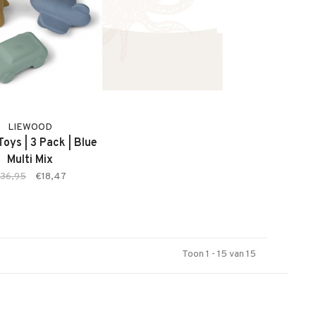
LIEWOOD
oys | 3 Pack | Blue
Multi Mix
36,95
€18,47
Toon 1 - 15 van 15