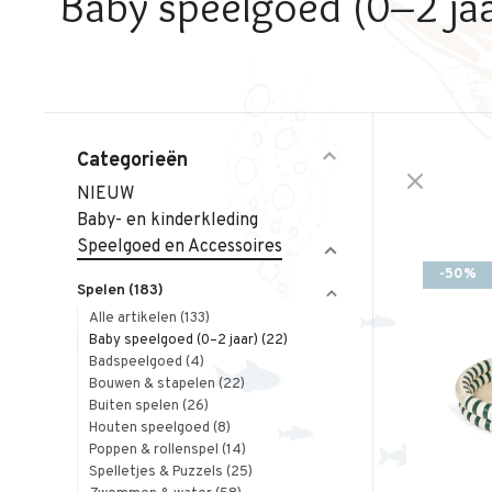
Baby speelgoed (0–2 jaa
Categorieën
NIEUW
Baby- en kinderkleding
Speelgoed en Accessoires
-50%
Spelen
(183)
Alle artikelen
(133)
Baby speelgoed (0–2 jaar)
(22)
Badspeelgoed
(4)
Bouwen & stapelen
(22)
Buiten spelen
(26)
Houten speelgoed
(8)
Poppen & rollenspel
(14)
Spelletjes & Puzzels
(25)