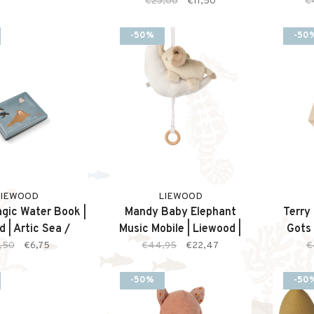
€23,00
€11,50
€
-50%
-50
LIEWOOD
LIEWOOD
gic Water Book |
Mandy Baby Elephant
Terry
 | Artic Sea /
Music Mobile | Liewood |
Gots
ean Vieuw
Sandy
,50
€6,75
€44,95
€22,47
€
-50%
-50