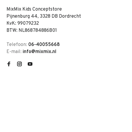
MixMix Kids Conceptstore
Pijnenburg 44, 3328 DB Dordrecht
KvK: 99079232
BTW: NL868784886B01
Telefoon:
06-40055668
E-mail:
info@mixmix.nl