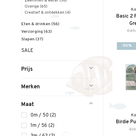
Zwemmen & water
(58)
Overige
(65)
Ko
Creatief & ontdekken
(4)
Basic 2 
Gr
Eten & drinken
(56)
€49
Verzorging
(63)
Slapen
(37)
-50%
SALE
Prijs
Merken
Maat
0m / 50
(2)
Ko
Birdie Pu
1m / 56
(2)
€19