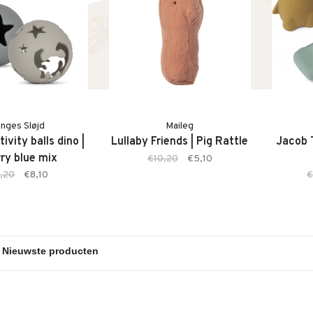
nges Sløjd
Maileg
ivity balls dino |
Lullaby Friends | Pig Rattle
Jacob T
ry blue mix
€10,20
€5,10
,20
€8,10
€