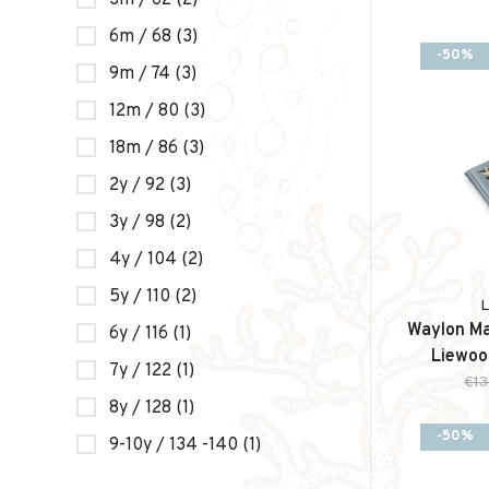
3m / 62
(2)
6m / 68
(3)
-50%
9m / 74
(3)
12m / 80
(3)
18m / 86
(3)
2y / 92
(3)
3y / 98
(2)
4y / 104
(2)
5y / 110
(2)
Waylon Ma
6y / 116
(1)
Liewood
7y / 122
(1)
Oc
€13
8y / 128
(1)
-50%
9-10y / 134 -140
(1)