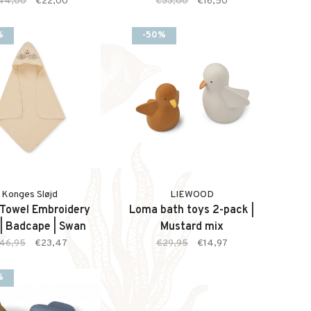
44,00
€22,00
€33,00
€16,50
%
-50%
Konges Sløjd
LIEWOOD
 Towel Embroidery
Loma bath toys 2-pack |
 | Badcape | Swan
Mustard mix
46,95
€23,47
€29,95
€14,97
%