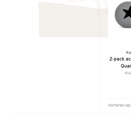
Ko
2-pack act
Quar
€16
Sorteren op: