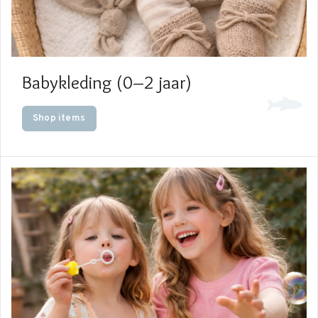
babykleding 0–2
jaar
meisjeskleding (2-10 jaar)
jongenskleding (2-10 jaar)
Babykleding (0–2 jaar)
Shop items