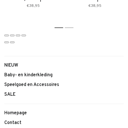
• Geschikt voor thuis en onderweg
€38,95
€38,95
1
2
NIEUW
Baby- en kinderkleding
Speelgoed en Accessoires
SALE
Homepage
Contact