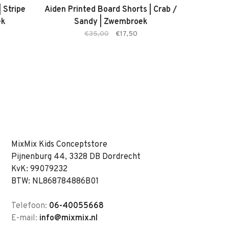
 Stripe
Aiden Printed Board Shorts | Crab /
ek
Sandy | Zwembroek
€35,00
€17,50
MixMix Kids Conceptstore
Pijnenburg 44, 3328 DB Dordrecht
KvK: 99079232
BTW: NL868784886B01
Telefoon:
06-40055668
E-mail:
info@mixmix.nl