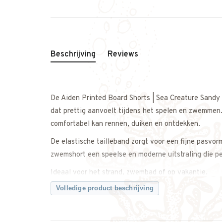
Beschrijving
Reviews
De Aiden Printed Board Shorts | Sea Creature Sandy
dat prettig aanvoelt tijdens het spelen en zwemmen.
comfortabel kan rennen, duiken en ontdekken.
De elastische tailleband zorgt voor een fijne pasvor
zwemshort een speelse en moderne uitstraling die p
Ideaal voor het strand, zwembad of op vakantie.
Volledige product beschrijving
Combineer met een UV-shirt of zonnehoed voor een 
Een comfortabele en stijlvolle zwemshort met een spe