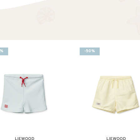
s op. We adviseren je graag.
0%
-50%
LIEWOOD
LIEWOOD