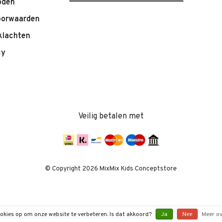
oden
oorwaarden
klachten
cy
Veilig betalen met
© Copyright 2026 MixMix Kids Conceptstore
ookies op om onze website te verbeteren. Is dat akkoord?
Ja
Nee
Meer ov