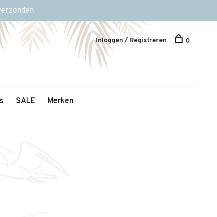
 verzonden
Inloggen / Registreren
0
s
SALE
Merken