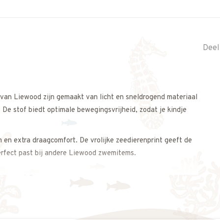
Deel
 van Liewood zijn gemaakt van licht en sneldrogend materiaal
 De stof biedt optimale bewegingsvrijheid, zodat je kindje
m en extra draagcomfort. De vrolijke zeedierenprint geeft de
erfect past bij andere Liewood zwemitems.
complete zomerse look.
else, zomerse uitstraling.