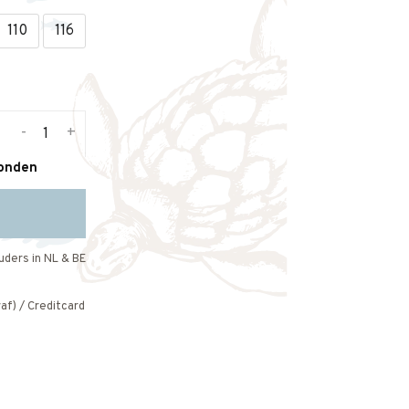
110
116
-
+
zonden
uders in NL & BE
af) / Creditcard