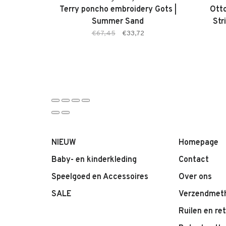
Terry poncho embroidery Gots |
Otto
Summer Sand
Str
€67,45
€33,72
NIEUW
Homepage
Baby- en kinderkleding
Contact
Speelgoed en Accessoires
Over ons
SALE
Verzendmet
Ruilen en re