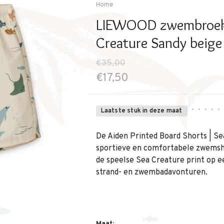
Home
LIEWOOD zwembroek 
Creature Sandy beige
€35,00
€17,50
•
•
•
•
•
Laatste stuk in deze maat
De Aiden Printed Board Shorts | Se
sportieve en comfortabele zwemsho
de speelse Sea Creature print op e
strand- en zwembadavonturen.
Maat: