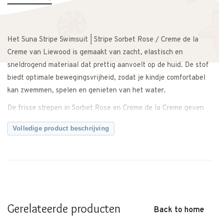
Het Suna Stripe Swimsuit | Stripe Sorbet Rose / Creme de la
Creme van Liewood is gemaakt van zacht, elastisch en
sneldrogend materiaal dat prettig aanvoelt op de huid. De stof
biedt optimale bewegingsvrijheid, zodat je kindje comfortabel
kan zwemmen, spelen en genieten van het water.
De frisse strepen in Sorbet Rose en Creme de la Creme geven
het badpak een moderne en tijdloze uitstraling. Dankzij de
Volledige product beschrijving
comfortabele pasvorm en elastische afwerking sluit het badpak
mooi aan zonder te knellen.
Ideaal voor het strand, zwembad of op vakantie.
Combineer met een zonnehoed of strandtas voor een complete
zomerse look.
Gerelateerde producten
Back to home
Een comfortabel en stijlvol badpak met een frisse, zomerse