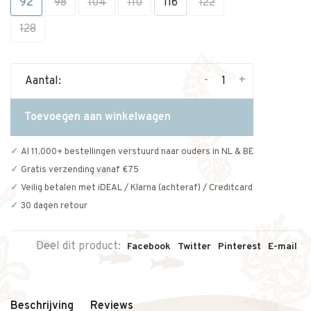
92
98
104
110
116
122
128
-
+
Aantal:
Toevoegen aan winkelwagen
Al 11.000+ bestellingen verstuurd naar ouders in NL & BE
Gratis verzending vanaf €75
Veilig betalen met iDEAL / Klarna (achteraf) / Creditcard
30 dagen retour
Deel dit product:
Facebook
Twitter
Pinterest
E-mail
Beschrijving
Reviews