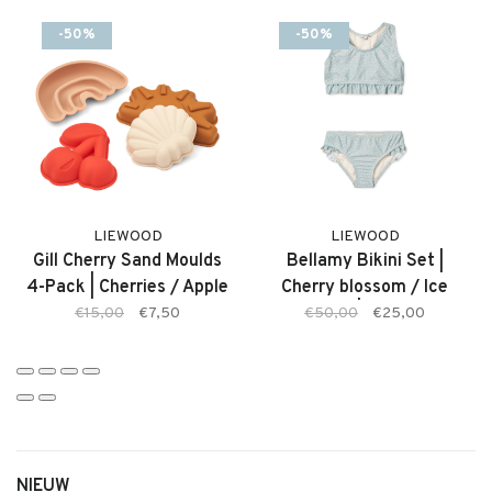
uitstraling.
-50%
-50%
Twijfel je over de maat? Neem gerust contact met ons op. We
adviseren je graag.
Kenmerken:
• Suna Stripe Swimsuit van Liewood
• Print: Stripe Sorbet Rose / Creme de la Creme
• Zacht en elastisch materiaal
LIEWOOD
LIEWOOD
• Sneldrogend
Gill Cherry Sand Moulds
Bellamy Bikini Set |
• Comfortabele pasvorm
4-Pack | Cherries / Apple
Cherry blossom / Ice
• Ideaal voor strand en zwembad
Blossom
blue | Bikini
€15,00
€7,50
€50,00
€25,00
• Tijdloze, zomerse uitstraling
NIEUW