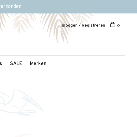
 verzonden
Inloggen / Registreren
0
s
SALE
Merken