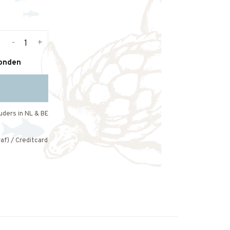
-
+
zonden
uders in NL & BE
af) / Creditcard