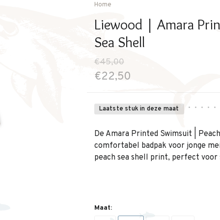
Home
Liewood | Amara Prin
Sea Shell
€45,00
€22,50
•
•
•
•
•
Laatste stuk in deze maat
De Amara Printed Swimsuit | Peach 
comfortabel badpak voor jonge mei
peach sea shell print, perfect voo
Maat: