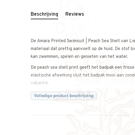
Beschrijving
Reviews
De Amara Printed Swimsuit | Peach Sea Shell van Li
materiaal dat prettig aanvoelt op de huid. De stof b
kan zwemmen, spelen en genieten van het water.
De peach sea shell print geeft het badpak een frisse
elastische afwerking sluit het badpak mooi aan zond
vakantie.
Combineer met een zonnehoed of strandtas voor een
Volledige product beschrijving
Een comfortabel en stijlvol badpak met een zachte, z
Twijfel je over de maat? Neem gerust contact met on
Kenmerken: