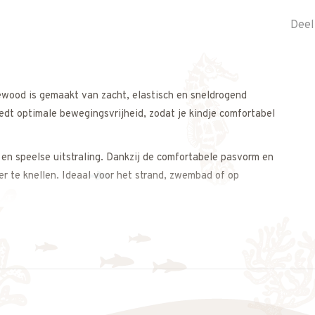
Deel
ewood is gemaakt van zacht, elastisch en sneldrogend
iedt optimale bewegingsvrijheid, zodat je kindje comfortabel
 en speelse uitstraling. Dankzij de comfortabele pasvorm en
er te knellen. Ideaal voor het strand, zwembad of op
 complete zomerse look.
omerse uitstraling.
s op. We adviseren je graag.