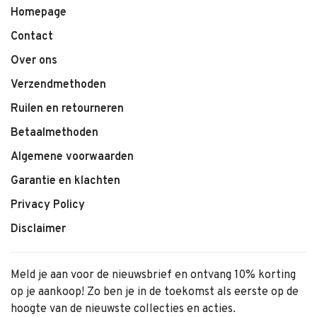
– Merk: Konges Sløjd
Homepage
– Productnaam: Junior Bedding GOTS
Contact
– Print: Mon Grand Citron
– Materiaal: 100% biologisch katoen
Over ons
– Certificering: GOTS, biologisch, gecertificeerd
Verzendmethoden
overeenkomstig CU1094701
Ruilen en retourneren
– Afmetingen dekbedovertrek: 100 x 140 cm
– Afmetingen kussensloop: 40 x 45 cm
Betaalmethoden
– Type: Beddengoed
Algemene voorwaarden
– Maat: Junior
Garantie en klachten
Privacy Policy
Disclaimer
Meld je aan voor de nieuwsbrief en ontvang 10% korting
op je aankoop! Zo ben je in de toekomst als eerste op de
hoogte van de nieuwste collecties en acties.