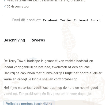
Veilig betalen met iDEAL / Klarna (achteraf) / Creditcard
30 dagen retour
Deel dit product:
Facebook
Twitter
Pinterest
E-mail
Beschrijving
Reviews
De Terry Towel badcape is gemaakt van zachte badstof en
ideaal voor gebruik na het bad, zwemmen of een douche.
Dankzij de capuchon met bunny-oortjes blijft het hoofdje lekker
warm en droogt je kindje snel en comfortabel op.
Het fijne materiaal voelt zacht aan op de huid en neemt goed
vocht op. Een praktische én lieve essential voor dagelijks
gebruik, thuis of op vakantie.
Volledige product beschrijving