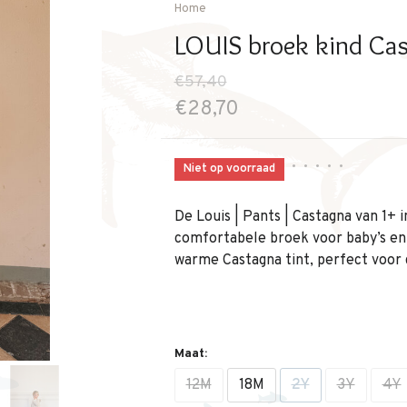
Home
LOUIS broek kind Cas
€57,40
€28,70
•
•
•
•
•
Niet op voorraad
De Louis | Pants | Castagna van 1+ in
comfortabele broek voor baby’s en j
warme Castagna tint, perfect voor d
Maat:
12M
18M
2Y
3Y
4Y