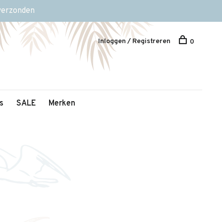
 verzonden
Inloggen / Registreren
0
s
SALE
Merken