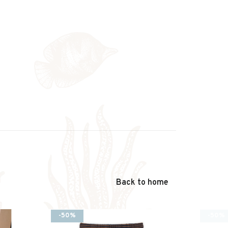
Back to home
-50%
-50%