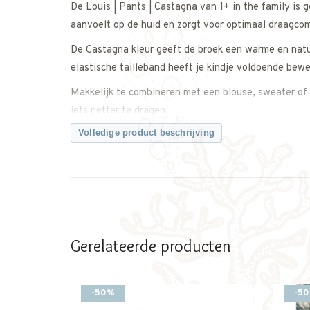
De Louis | Pants | Castagna van 1+ in the family is
aanvoelt op de huid en zorgt voor optimaal draagco
De Castagna kleur geeft de broek een warme en natuu
elastische tailleband heeft je kindje voldoende bewe
Makkelijk te combineren met een blouse, sweater of t
iets netter te dragen.
Volledige product beschrijving
Een comfortabele en tijdloze broek met een moderne 
Twijfel je over de maat? Neem gerust contact met on
Kenmerken:
• Louis Pants van 1+ in the family
• Zachte, comfortabele stof
Gerelateerde producten
• Kleur: Castagna
• Elastische tailleband
• Comfortabele pasvorm
-50%
-5
• Geschikt voor baby’s en jonge kinderen