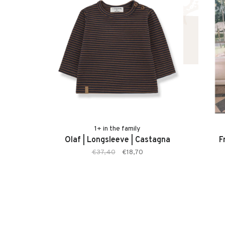
• Makkelijk te combineren
1+ in the family
Olaf | Longsleeve | Castagna
F
€37,40
€18,70