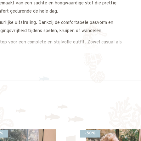
 gemaakt van een zachte en hoogwaardige stof die prettig
mfort gedurende de hele dag.
rlijke uitstraling. Dankzij de comfortabele pasvorm en
gingsvrijheid tijdens spelen, kruipen of wandelen.
op voor een complete en stijlvolle outfit. Zowel casual als
uitstraling.
s op. We adviseren je graag.
0%
-50%