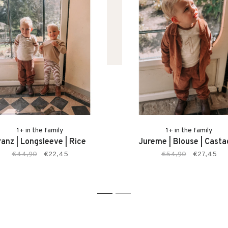
1+ in the family
1+ in the family
ranz | Longsleeve | Rice
Jureme | Blouse | Cast
€44,90
€22,45
€54,90
€27,45
1
2