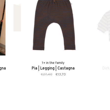
1+ in the family
agna
Pia | Legging | Castagna
Dirk
€27,40
€13,70