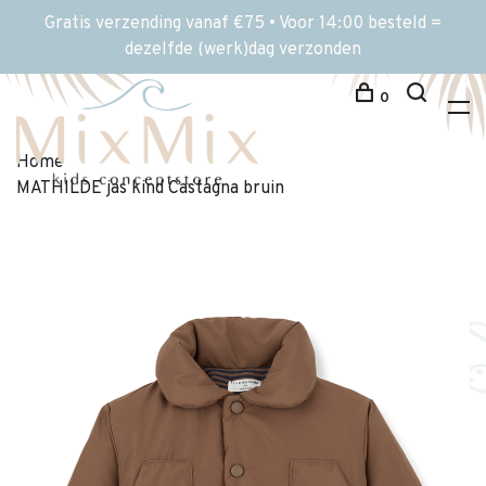
Gratis verzending vanaf €75 • Voor 14:00 besteld =
dezelfde (werk)dag verzonden
0
Home
MATHILDE jas kind Castagna bruin