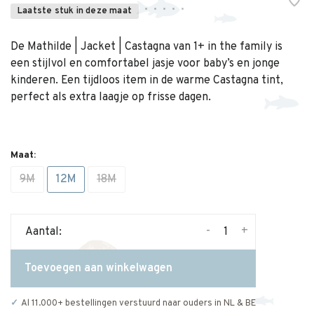
•
•
•
•
•
Laatste stuk in deze maat
De Mathilde | Jacket | Castagna van 1+ in the family is
een stijlvol en comfortabel jasje voor baby’s en jonge
kinderen. Een tijdloos item in de warme Castagna tint,
perfect als extra laagje op frisse dagen.
Maat:
9M
12M
18M
-
+
Aantal:
Toevoegen aan winkelwagen
Al 11.000+ bestellingen verstuurd naar ouders in NL & BE