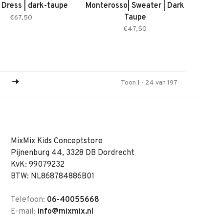
 Dress | dark-taupe
Monterosso| Sweater | Dark
Taupe
€67,50
€47,50
Toon 1 - 24 van 197
MixMix Kids Conceptstore
Pijnenburg 44, 3328 DB Dordrecht
KvK: 99079232
BTW: NL868784886B01
Telefoon:
06-40055668
E-mail:
info@mixmix.nl