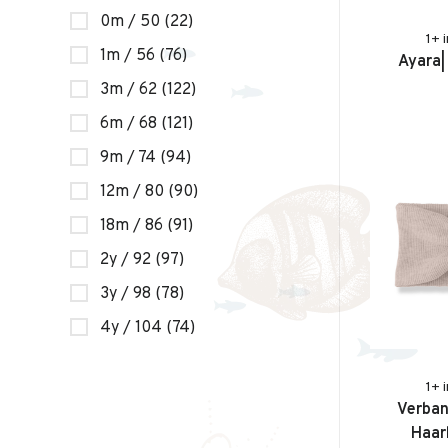
0m / 50
(22)
1+ 
1m / 56
(76)
Ayara| 
3m / 62
(122)
6m / 68
(121)
9m / 74
(94)
12m / 80
(90)
18m / 86
(91)
2y / 92
(97)
3y / 98
(78)
4y / 104
(74)
1+ 
Verban
Haar