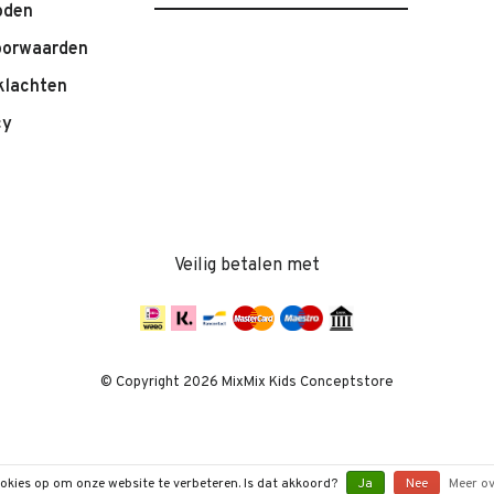
oden
oorwaarden
klachten
cy
Veilig betalen met
© Copyright 2026 MixMix Kids Conceptstore
ookies op om onze website te verbeteren. Is dat akkoord?
Ja
Nee
Meer ov