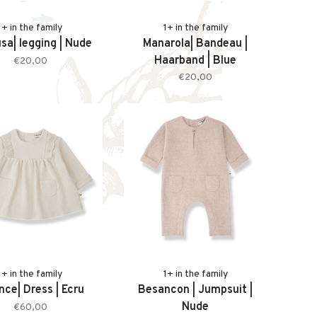
1+ in the family
1+ in the family
sa| legging | Nude
Manarola| Bandeau |
Haarband | Blue
€20,00
€20,00
1+ in the family
1+ in the family
nce| Dress | Ecru
Besancon | Jumpsuit |
Nude
€60,00