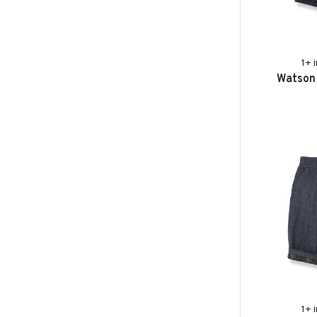
1+ 
Watson 
1+ 