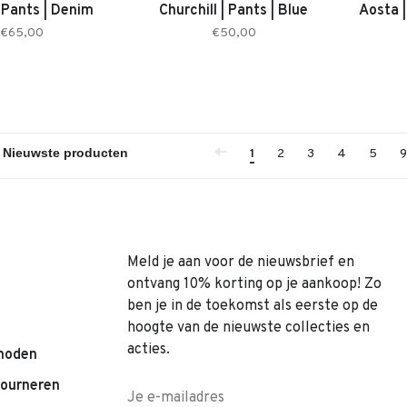
 Pants | Denim
Churchill | Pants | Blue
Aosta |
€65,00
€50,00
1
2
3
4
5
9
Meld je aan voor de nieuwsbrief en
ontvang 10% korting op je aankoop! Zo
ben je in de toekomst als eerste op de
hoogte van de nieuwste collecties en
acties.
hoden
tourneren