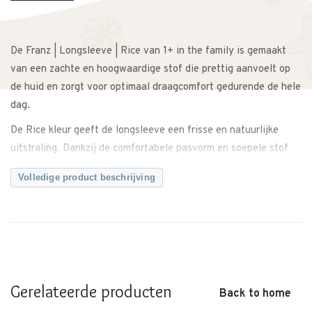
De Franz | Longsleeve | Rice van 1+ in the family is gemaakt
van een zachte en hoogwaardige stof die prettig aanvoelt op
de huid en zorgt voor optimaal draagcomfort gedurende de hele
dag.
De Rice kleur geeft de longsleeve een frisse en natuurlijke
uitstraling. Dankzij de comfortabele pasvorm en soepele stof
heeft je kindje voldoende bewegingsvrijheid tijdens spelen,
Volledige product beschrijving
kruipen of wandelen. Ideaal als basislaag of om los te dragen.
Makkelijk te combineren met een broek, legging of rok voor een
complete en stijlvolle outfit. Zowel casual als iets netter te
dragen.
Een comfortabele en tijdloze longsleeve met een neutrale
Gerelateerde producten
uitstraling.
Back to home