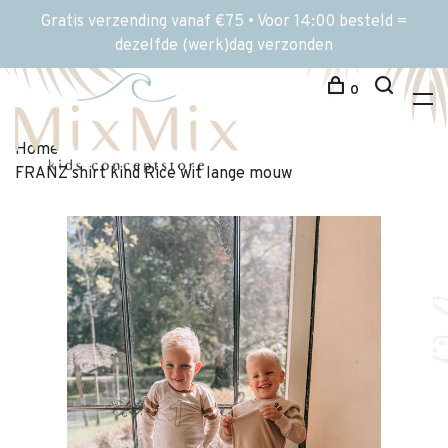
Gratis verzending vanaf €75 • Voor 14:00 besteld =
dezelfde (werk)dag verzonden
0
Home
FRANZ shirt kind Rice wit lange mouw