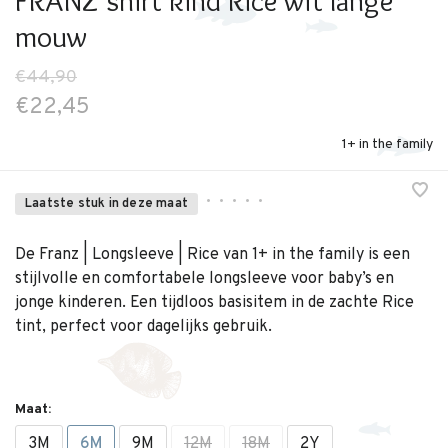
FRANZ shirt kind Rice wit lange
mouw
€44,90
€22,45
1+ in the family
•
•
•
•
•
Laatste stuk in deze maat
De Franz | Longsleeve | Rice van 1+ in the family is een
stijlvolle en comfortabele longsleeve voor baby’s en
jonge kinderen. Een tijdloos basisitem in de zachte Rice
tint, perfect voor dagelijks gebruik.
Maat:
3M
6M
9M
12M
18M
2Y