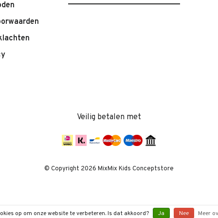
oden
oorwaarden
klachten
cy
Veilig betalen met
© Copyright 2026 MixMix Kids Conceptstore
ookies op om onze website te verbeteren. Is dat akkoord?
Ja
Nee
Meer ov