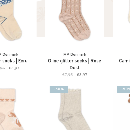
P Denmark
MP Denmark
 socks | Ecru
Oline glitter socks | Rose
Cami
Dust
,95
€3,97
€7,95
€3,97
-50%
-50