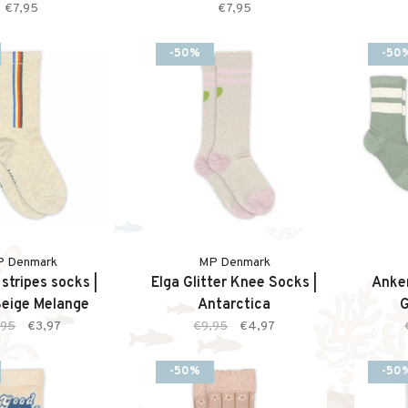
€7,95
€7,95
-50%
-50
P Denmark
MP Denmark
 stripes socks |
Elga Glitter Knee Socks |
Anker
Beige Melange
Antarctica
G
,95
€3,97
€9,95
€4,97
-50%
-50