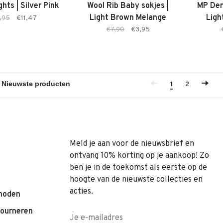
ghts | Silver Pink
Wool Rib Baby sokjes |
MP Denm
Light Brown Melange
Ligh
,95
€11,47
€7,90
€3,95
1
2
Meld je aan voor de nieuwsbrief en
ontvang 10% korting op je aankoop! Zo
ben je in de toekomst als eerste op de
hoogte van de nieuwste collecties en
acties.
hoden
tourneren