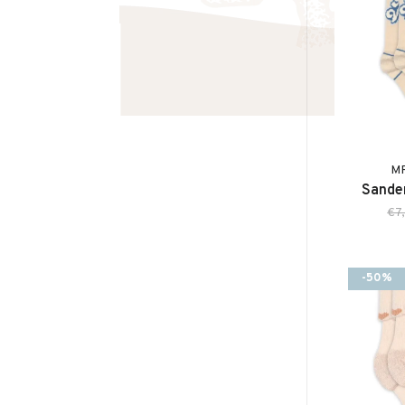
M
Sander
€7
-50%