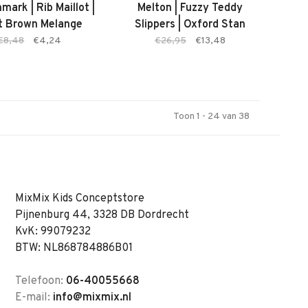
ark | Rib Maillot |
Melton | Fuzzy Teddy
t Brown Melange
Slippers | Oxford Stan
€8,48
€4,24
€26,95
€13,48
Toon 1 - 24 van 38
MixMix Kids Conceptstore
Pijnenburg 44, 3328 DB Dordrecht
KvK: 99079232
BTW: NL868784886B01
Telefoon:
06-40055668
E-mail:
info@mixmix.nl