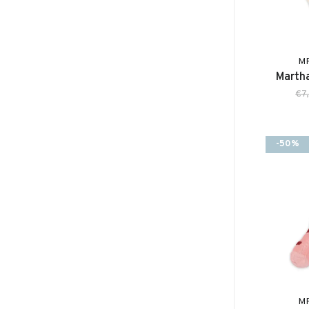
M
Martha
€7
-50%
M