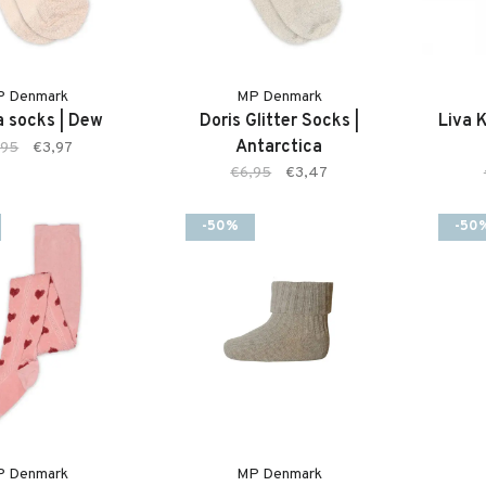
P Denmark
MP Denmark
 socks | Dew
Doris Glitter Socks |
Liva 
Antarctica
,95
€3,97
€6,95
€3,47
-50%
-50
P Denmark
MP Denmark