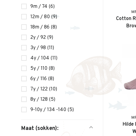
9m / 74
(6)
M
12m / 80
(9)
Cotton Ri
Bro
18m / 86
(8)
2y / 92
(9)
3y / 98
(11)
4y / 104
(11)
5y / 110
(8)
6y / 116
(8)
7y / 122
(10)
8y / 128
(5)
9-10y / 134 -140
(5)
M
Hilde
Maat (sokken):
W