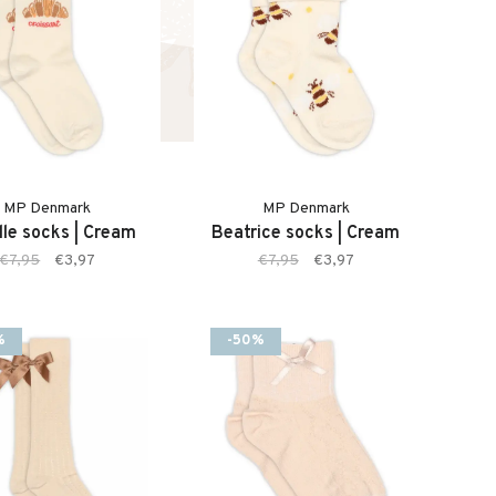
MP Denmark
MP Denmark
lle socks | Cream
Beatrice socks | Cream
€7,95
€3,97
€7,95
€3,97
%
-50%