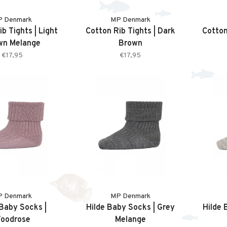
P Denmark
MP Denmark
b Tights | Light
Cotton Rib Tights | Dark
Cotton
wn Melange
Brown
€17,95
€17,95
P Denmark
MP Denmark
 Baby Socks |
Hilde Baby Socks | Grey
Hilde 
oodrose
Melange