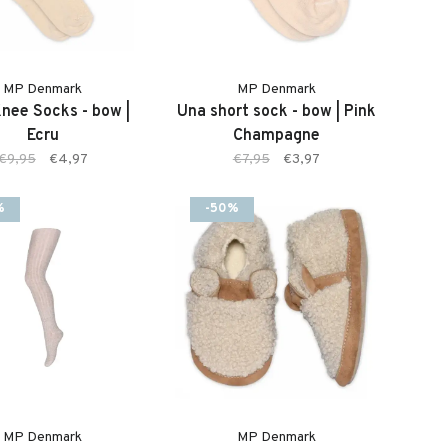
MP Denmark
MP Denmark
Knee Socks - bow |
Una short sock - bow | Pink
Ecru
Champagne
€9,95
€4,97
€7,95
€3,97
%
-50%
MP Denmark
MP Denmark