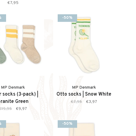
€7,95
%
-50%
MP Denmark
MP Denmark
 socks (3-pack) |
Otto socks | Snow White
ranite Green
€7,95
€3,97
€19,95
€9,97
%
-50%