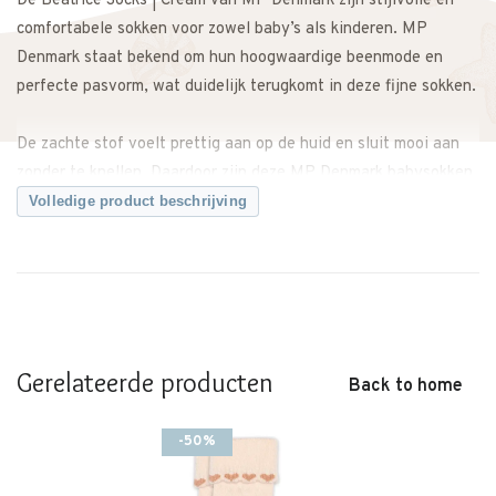
De Beatrice Socks | Cream van MP Denmark zijn stijlvolle en
comfortabele sokken voor zowel baby’s als kinderen. MP
Denmark staat bekend om hun hoogwaardige beenmode en
perfecte pasvorm, wat duidelijk terugkomt in deze fijne sokken.
De zachte stof voelt prettig aan op de huid en sluit mooi aan
zonder te knellen. Daardoor zijn deze MP Denmark babysokken
en kindersokken geschikt voor kruipen, spelen en bewegen. De
Volledige product beschrijving
comfortabele kwaliteit zorgt ervoor dat de sokken goed blijven
zitten gedurende de dag.
De neutrale kleur Cream geeft de sokken een tijdloze en
verfijnde uitstraling, waardoor ze eenvoudig te combineren zijn
met een romper, jurk, rok of jeans.
Gerelateerde producten
Back to home
Kenmerken:
• Baby- en kindersokken van MP Denmark
-50%
• Zachte en comfortabele kwaliteit