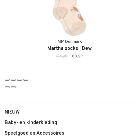
• Aansluitende pasvorm
• Kleur Cream
• Geschikt voor dagelijks gebruik en feestelijke momenten
• Tijdloos en makkelijk te combineren
MP Denmark
Martha socks | Dew
€7,95
€3,97
NIEUW
Baby- en kinderkleding
Speelgoed en Accessoires