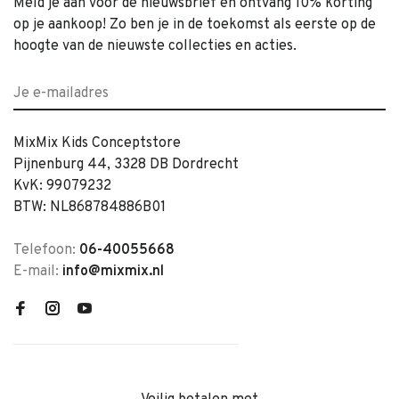
Meld je aan voor de nieuwsbrief en ontvang 10% korting
op je aankoop! Zo ben je in de toekomst als eerste op de
hoogte van de nieuwste collecties en acties.
MixMix Kids Conceptstore
Pijnenburg 44, 3328 DB Dordrecht
KvK: 99079232
BTW: NL868784886B01
Telefoon:
06-40055668
E-mail:
info@mixmix.nl