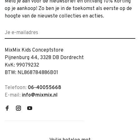
Meld je aan voor de nieuwsbrief en ontvang 10% korting
op je aankoop! Zo ben je in de toekomst als eerste op de
hoogte van de nieuwste collecties en acties.
MixMix Kids Conceptstore
Pijnenburg 44, 3328 DB Dordrecht
KvK: 99079232
BTW: NL868784886B01
Telefoon:
06-40055668
E-mail:
info@mixmix.nl