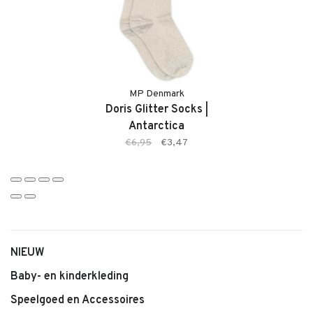
• Subtiele glitterstructuur
• Ingeweven bloemmotief
• Verticale lijnstructuur
• Zachte en comfortabele kwaliteit
• Aansluitende pasvorm
• Kleur Rose Dust
MP Denmark
Doris Glitter Socks |
• Geschikt voor dagelijks gebruik en feestelijke momenten
Antarctica
€6,95
€3,47
NIEUW
Baby- en kinderkleding
Speelgoed en Accessoires