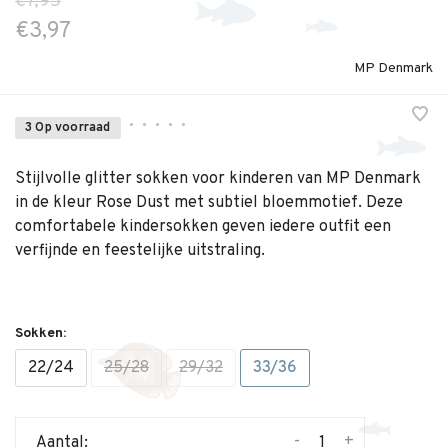
€7,95
€3,97
MP Denmark
•
•
•
•
•
3 Op voorraad
Stijlvolle glitter sokken voor kinderen van MP Denmark
in de kleur Rose Dust met subtiel bloemmotief. Deze
comfortabele kindersokken geven iedere outfit een
verfijnde en feestelijke uitstraling.
Sokken:
22/24
25/28
29/32
33/36
-
+
Aantal: