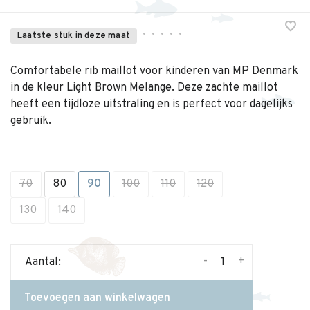
•
•
•
•
•
Laatste stuk in deze maat
Comfortabele rib maillot voor kinderen van MP Denmark
in de kleur Light Brown Melange. Deze zachte maillot
heeft een tijdloze uitstraling en is perfect voor dagelijks
gebruik.
70
80
90
100
110
120
130
140
-
+
Aantal:
Toevoegen aan winkelwagen