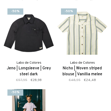
-50%
-50%
Labo de Colores
Labo de Colores
Jeno | Longsleeve | Grey
Nicho | Woven striped
steel dark
blouse | Vanillia melee
€57,95
€28,98
€48,95
€24,48
-50%