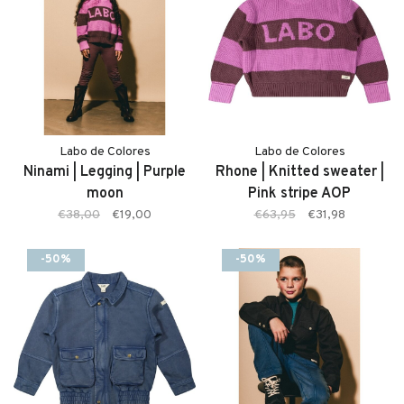
Labo de Colores
Labo de Colores
Ninami | Legging | Purple
Rhone | Knitted sweater |
moon
Pink stripe AOP
€38,00
€19,00
€63,95
€31,98
-50%
-50%