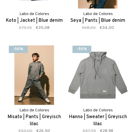
Labo de Colores
Labo de Colores
Koto | Jacket | Blue denim
Seya | Pants | Blue denim
€70,15
€35,08
€68,00
€34,00
-50%
-50%
Labo de Colores
Labo de Colores
Misato | Pants | Greyisch
Hanno | Sweater | Greyisch
lilac
lilac
€53,00
€26,50
€57,95
€28,98