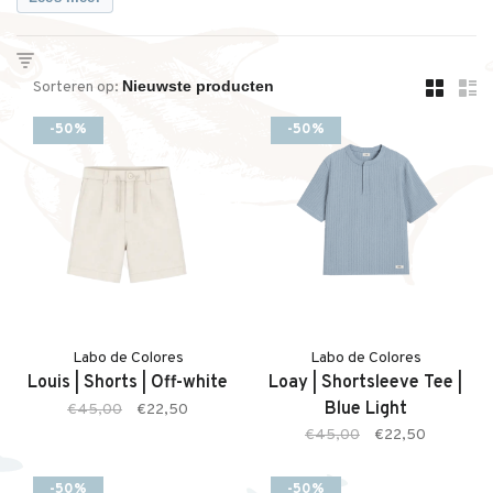
jezelf te zijn.
Bij MixMix selecteren we Labo de Colores voor kinderen die
niet bang zijn om op te vallen en voor ouders die kleur zien als
Sorteren op:
iets dat het dagelijks leven nét wat lichter maakt. Een merk dat
-50%
-50%
staat voor optimisme, creativiteit en een speelse kijk op stijl.
Labo de Colores
Labo de Colores
Louis | Shorts | Off-white
Loay | Shortsleeve Tee |
Blue Light
€45,00
€22,50
€45,00
€22,50
-50%
-50%