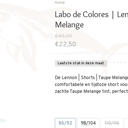
Home
Labo de Colores | Le
Melange
€45,00
€22,50
•
•
•
•
•
Laatste stuk in deze maat
De Lennon | Shorts | Taupe Melange
comfortabele en tijdloze short voor
zachte Taupe Melange tint, perfec
86/92
98/104
110/116