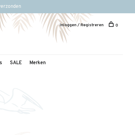
 verzonden
Inloggen / Registreren
0
s
SALE
Merken