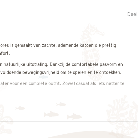
Deel
ores is gemaakt van zachte, ademende katoen die prettig
fort.
 natuurlijke uitstraling. Dankzij de comfortabele pasvorm en
hij voldoende bewegingsvrijheid om te spelen en te ontdekken.
ater voor een complete outfit. Zowel casual als iets netter te
straling.
s op. We meten de short graag voor je na, zodat je zeker