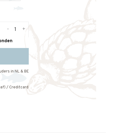
-
+
zonden
uders in NL & BE
af) / Creditcard