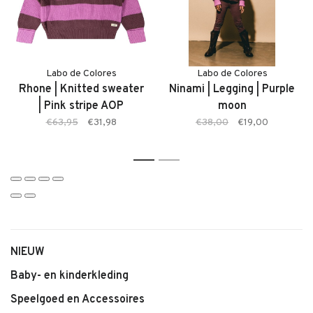
• Zachte, comfortabele stof
• Elastische tailleband
• Kleur: Pink Moon
• Mooie, speelse pasvorm
Labo de Colores
Labo de Colores
Rhone | Knitted sweater
Ninami | Legging | Purple
• Geschikt voor dagelijks gebruik en speciale gelegenheden
| Pink stripe AOP
moon
• Makkelijk te combineren
€63,95
€31,98
€38,00
€19,00
1
2
NIEUW
Baby- en kinderkleding
Speelgoed en Accessoires