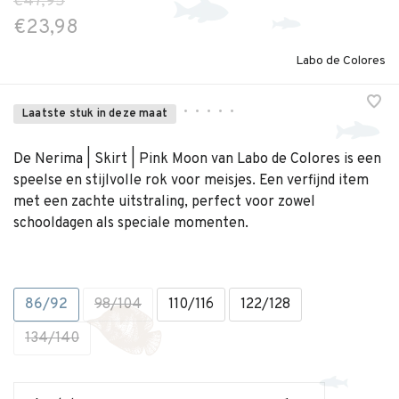
€47,95
€23,98
Labo de Colores
•
•
•
•
•
Laatste stuk in deze maat
De Nerima | Skirt | Pink Moon van Labo de Colores is een
speelse en stijlvolle rok voor meisjes. Een verfijnd item
met een zachte uitstraling, perfect voor zowel
schooldagen als speciale momenten.
86/92
98/104
110/116
122/128
134/140