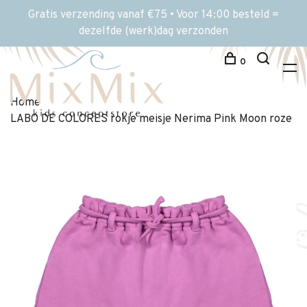
Gratis verzending vanaf €75 • Voor 14:00 besteld =
dezelfde (werk)dag verzonden
0
Home
LABO DE COLORES rokje meisje Nerima Pink Moon roze