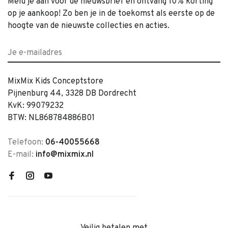
Meld je aan voor de nieuwsbrief en ontvang 10% korting
op je aankoop! Zo ben je in de toekomst als eerste op de
hoogte van de nieuwste collecties en acties.
MixMix Kids Conceptstore
Pijnenburg 44, 3328 DB Dordrecht
KvK: 99079232
BTW: NL868784886B01
Telefoon:
06-40055668
E-mail:
info@mixmix.nl