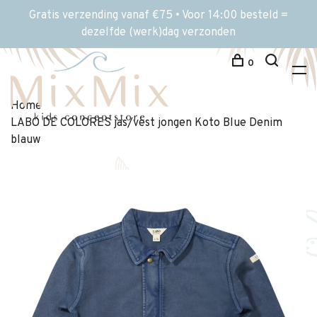
Gratis verzending vanaf €75 • Voor 14:00 besteld =
dezelfde (werk)dag verzonden
0
Home
LABO DE COLORES jas/vest jongen Koto Blue Denim
blauw