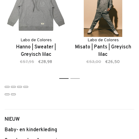
• Koto Jacket van Labo de Colores
• Stevige, comfortabele denim
• Kleur: Blue Denim
• Tijdloze en stoere uitstraling
• Ideaal als extra laag
Labo de Colores
Labo de Colores
• Makkelijk te combineren
Hanno | Sweater |
Misato | Pants | Greyisch
Greyisch lilac
lilac
€57,95
€28,98
€53,00
€26,50
1
2
NIEUW
Baby- en kinderkleding