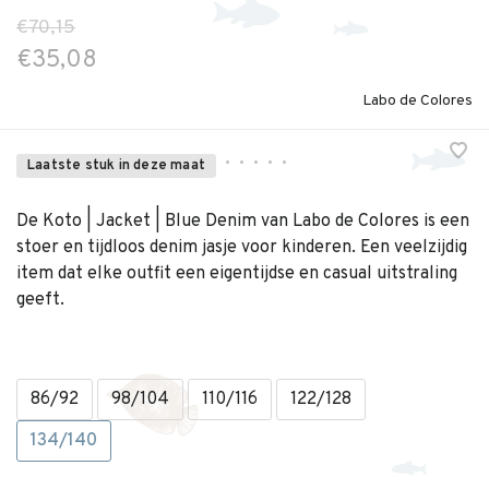
€70,15
€35,08
Labo de Colores
•
•
•
•
•
Laatste stuk in deze maat
De Koto | Jacket | Blue Denim van Labo de Colores is een
stoer en tijdloos denim jasje voor kinderen. Een veelzijdig
item dat elke outfit een eigentijdse en casual uitstraling
geeft.
86/92
98/104
110/116
122/128
134/140