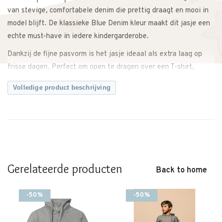
van stevige, comfortabele denim die prettig draagt en mooi in
model blijft. De klassieke Blue Denim kleur maakt dit jasje een
echte must-have in iedere kindergarderobe.
Dankzij de fijne pasvorm is het jasje ideaal als extra laag op
frisse dagen. Perfect om open te dragen over een T-shirt,
sweater of jurk voor een casual look, maar ook makkelijk netter
Volledige product beschrijving
te stylen voor een speciale gelegenheid.
De stoere denim uitstraling wordt gecombineerd met een
verfijnde afwerking, waardoor het jasje zowel speels als stijlvol
oogt. Een tijdloos item dat je seizoen na seizoen blijft
combineren.
Gerelateerde producten
Twijfel je over de maat? Neem gerust contact met ons op. We
Back to home
meten het jasje graag voor je na, zodat je zeker weet dat je de
juiste maat bestelt.
-50%
-50%
Kenmerken: