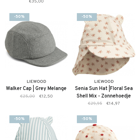
€35,00
-50%
-50%
LIEWOOD
LIEWOOD
Walker Cap | Grey Melange
Senia Sun Hat |Floral Sea
Shell Mix - Zonnehoedje
€25,00
€12,50
€29,95
€14,97
-50%
-50%