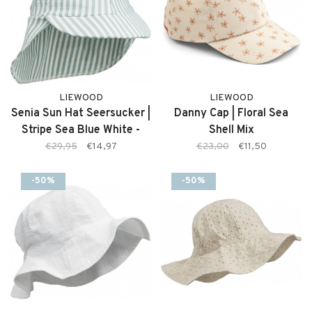
LIEWOOD
LIEWOOD
Senia Sun Hat Seersucker |
Danny Cap | Floral Sea
Stripe Sea Blue White -
Shell Mix
Zonnehoedje
€29,95
€14,97
€23,00
€11,50
-50%
-50%