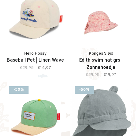
Hello Hossy
Konges Sløjd
Baseball Pet | Linen Wave
Edith swim hat grs |
Zonnehoedje
€29,95
€14,97
€39,95
€19,97
-50%
-50%