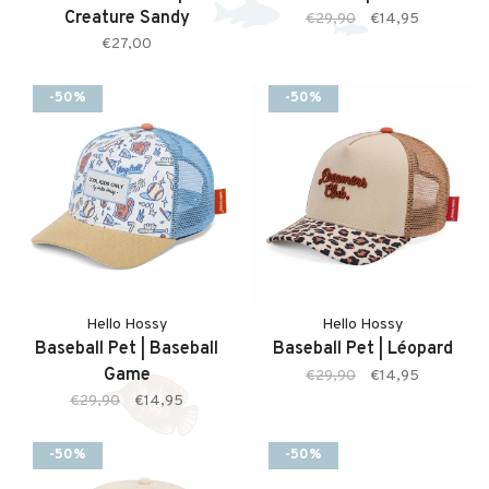
Creature Sandy
€29,90
€14,95
€27,00
-50%
-50%
meisjeskleding (2–10 jaar)
babykleding (0–2 jaar)
Hello Hossy
Hello Hossy
Baseball Pet | Baseball
Baseball Pet | Léopard
Game
€29,90
€14,95
€29,90
€14,95
-50%
-50%