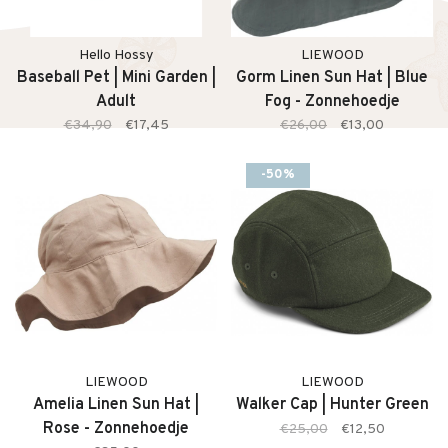
Hello Hossy
LIEWOOD
Baseball Pet | Mini Garden |
Gorm Linen Sun Hat | Blue
Adult
Fog - Zonnehoedje
€34,90
€17,45
€26,00
€13,00
-50%
LIEWOOD
LIEWOOD
Amelia Linen Sun Hat |
Walker Cap | Hunter Green
Rose - Zonnehoedje
€25,00
€12,50