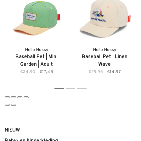
Kenmerken:
• Baseball Pet van Hello Hossy
• Zachte, comfortabele stof
• Uitvoering: Baseball Game
• Verstelbare sluiting
Hello Hossy
Hello Hossy
• Beschermende klep
Baseball Pet | Mini
Baseball Pet | Linen
• Comfortabele pasvorm
Garden | Adult
Wave
• Geschikt voor baby’s en jonge kinderen
€34,90
€17,45
€29,95
€14,97
• Makkelijk te combineren
1
2
3
NIEUW