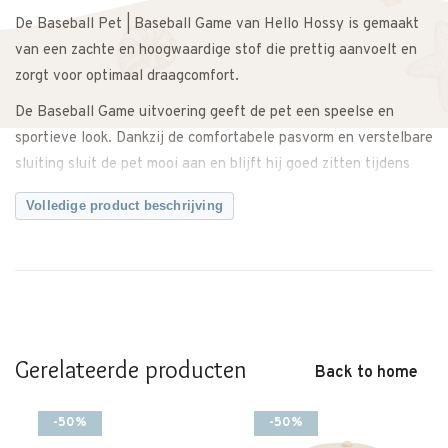
De Baseball Pet | Baseball Game van Hello Hossy is gemaakt
van een zachte en hoogwaardige stof die prettig aanvoelt en
zorgt voor optimaal draagcomfort.
De Baseball Game uitvoering geeft de pet een speelse en
sportieve look. Dankzij de comfortabele pasvorm en verstelbare
sluiting sluit de pet mooi aan en blijft hij goed zitten tijdens
spelen of bewegen. De klep biedt bescherming tegen de zon en
Volledige product beschrijving
maakt de pet zowel praktisch als stijlvol.
Perfect te combineren met een T-shirt, short of casual outfit
voor een complete en sportieve look.
Een comfortabel en tijdloos accessoire met een stoere
uitstraling.
Gerelateerde producten
Back to home
Twijfel je over de maat? Neem gerust contact met ons op. We
adviseren je graag.
-50%
-50%