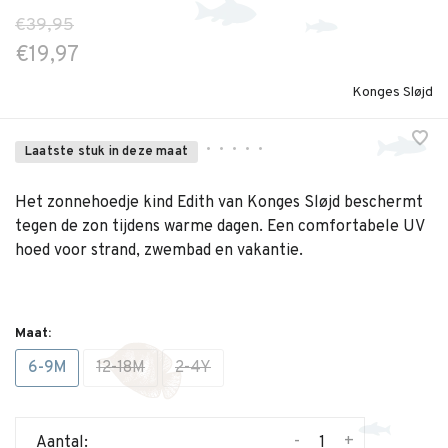
€39,95
€19,97
Konges Sløjd
•
•
•
•
•
Laatste stuk in deze maat
Het zonnehoedje kind Edith van Konges Sløjd beschermt
tegen de zon tijdens warme dagen. Een comfortabele UV
hoed voor strand, zwembad en vakantie.
Maat:
6-9M
12-18M
2-4Y
-
+
Aantal: