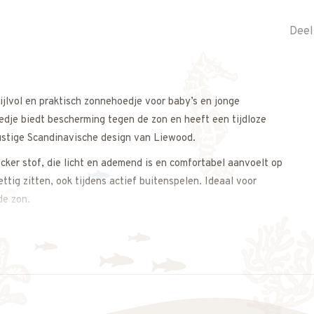
Deel
jlvol en praktisch zonnehoedje voor baby’s en jonge
oedje biedt bescherming tegen de zon en heeft een tijdloze
 rustige Scandinavische design van Liewood.
ker stof, die licht en ademend is en comfortabel aanvoelt op
ettig zitten, ook tijdens actief buitenspelen. Ideaal voor
de zon.
 is: