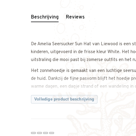
Beschrijving
Reviews
De Amelia Seersucker Sun Hat van Liewood is een sti
kinderen, uitgevoerd in de frisse kleur White. Het h
uitstraling die mooi past bij zomerse outfits en het
Het zonnehoedje is gemaakt van een luchtige seersuc
de huid. Dankzij de fijne pasvorm blijft het hoedje pr
warme dagen, een dagje strand of een wandeling in 
Waarom dit zonnehoedje van Liewood een fijne keuze
Volledige product beschrijving
– Zonnehoedje voor baby’s en jonge kinderen
– Gemaakt van lichte en ademende seersucker stof
– Comfortabel draaggevoel op warme dagen
– Beschermt tegen de zon tijdens buitenspelen