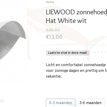
Home
LIEWOOD zonnehoedje
Hat White wit
€26,00
€13,00
•
•
•
•
•
Laatste stuk in deze maat
Licht en comfortabel zonnehoedje v
voor zonnige dagen en prettig om t
vakantie.
0-3 maanden
3-6 maanden