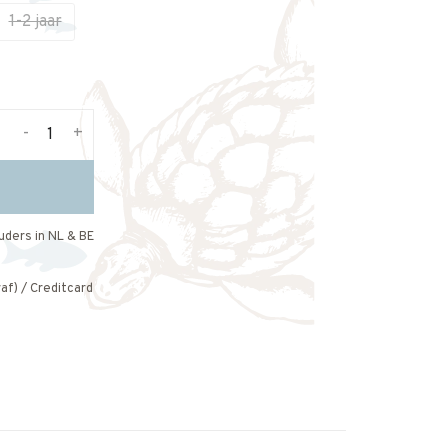
1-2 jaar
-
+
uders in NL & BE
af) / Creditcard