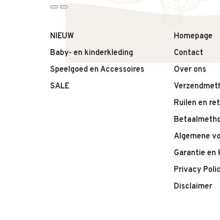
– Tijdloos en rustig design
– Makkelijk te combineren met zomerse outfits
Productdetails:
NIEUW
Homepage
– Merk: Liewood
Baby- en kinderkleding
Contact
– Productnaam: Amelia Seersucker Sun Hat
Speelgoed en Accessoires
Over ons
– Kleur: White
– Type: Zonnehoedje
SALE
Verzendmet
– Materiaal: Seersucker katoen
Ruilen en re
Betaalmeth
Algemene v
Garantie en 
Privacy Poli
Disclaimer