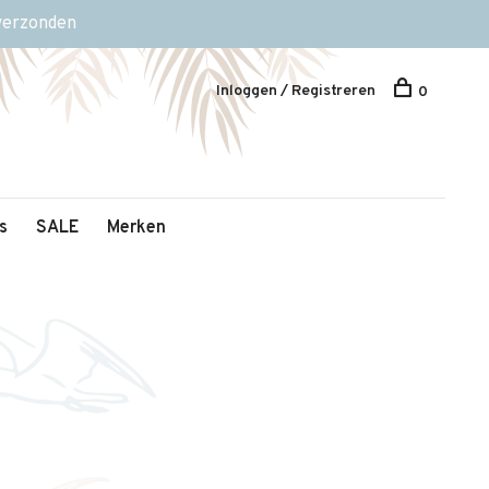
 verzonden
Inloggen / Registreren
0
s
SALE
Merken