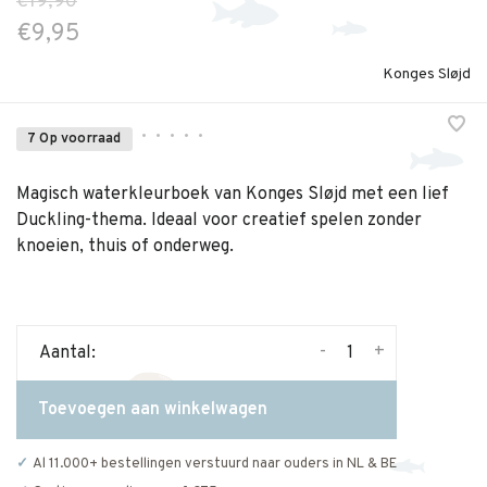
€19,90
€9,95
Konges Sløjd
•
•
•
•
•
7 Op voorraad
Magisch waterkleurboek van Konges Sløjd met een lief
Duckling-thema. Ideaal voor creatief spelen zonder
knoeien, thuis of onderweg.
-
+
Aantal:
Toevoegen aan winkelwagen
Al 11.000+ bestellingen verstuurd naar ouders in NL & BE