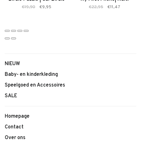
– Type: Waterkleurboek
€19,90
€9,95
€22,95
€11,47
NIEUW
Baby- en kinderkleding
Speelgoed en Accessoires
SALE
Homepage
Contact
Over ons