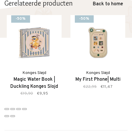
Gerelateerde producten
Back to home
-50%
-50%
Konges Sløjd
Konges Sløjd
Magic Water Book |
My First Phone| Multi
Duckling Konges Slojd
€22,95
€11,47
€19,90
€9,95