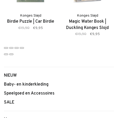
• Model: My First Phone
• Kleur: meerkleurig
• Geschikt voor jonge kinderen
Konges Sløjd
Konges Sløjd
Birdie Puzzle | Car Birdie
Magic Water Book |
• Stimuleert rollenspel en fantasie
Duckling Konges Slojd
€19,90
€9,95
• Lichtgewicht en handzaam
€19,90
€9,95
• Ideaal voor thuis en onderweg
Konges Sløjd
NIEUW
Baby- en kinderkleding
Speelgoed en Accessoires
SALE