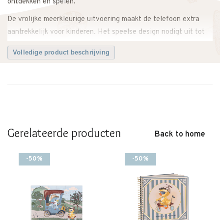
ontdekken en spelen.
De vrolijke meerkleurige uitvoering maakt de telefoon extra
aantrekkelijk voor kinderen. Het speelse design nodigt uit tot
fantasierijk spel en helpt bij het ontwikkelen van sociale
Konges Sløjd
Volledige product beschrijving
vaardigheden.
De telefoon ligt prettig in kleine handjes en is eenvoudig te
gebruiken. Ideaal voor rollenspel, waarbij kinderen hun eigen
wereld creëren en situaties uit het dagelijks leven naspelen.
Perfect voor thuis, onderweg of in de speelhoek.
Gerelateerde producten
Back to home
Een leuk en leerzaam speelgoed item dat spel, fantasie en
ontwikkeling combineert.
-50%
-50%
Twijfel je ergens over? Neem gerust contact met ons op. We
adviseren je graag.
Kenmerken
• Speelgoed telefoon van
Konges Sløjd