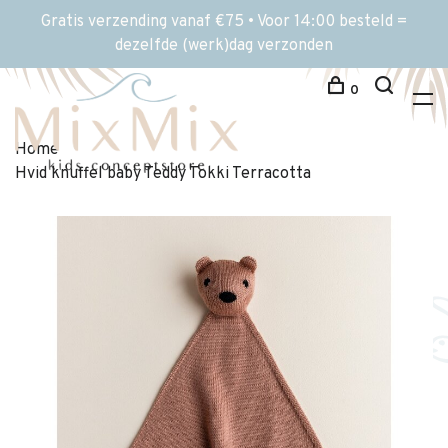
Gratis verzending vanaf €75 • Voor 14:00 besteld =
dezelfde (werk)dag verzonden
0
Home
Hvid knuffel baby Teddy Tokki Terracotta