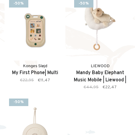
-50%
-50%
Konges Sløjd
LIEWOOD
My First Phone| Multi
Mandy Baby Elephant
Music Mobile | Liewood |
€22,95
€11,47
Sandy
€44,95
€22,47
-50%