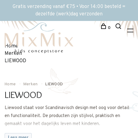
Gratis verzending vanaf €75 • Voor 14:00 besteld =
dezelfde (werk)dag verzonden
0
Home
Merken
LIEWOOD
Home
Merken
LIEWOOD
LIEWOOD
Liewood staat voor Scandinavisch design met oog voor detail
en functionaliteit. De producten zijn stijlvol, praktisch en
gemaakt voor het dagelijks leven met kinderen.
Bij MixMix kiezen we Liewood voor ouders die houden van
Lees meer