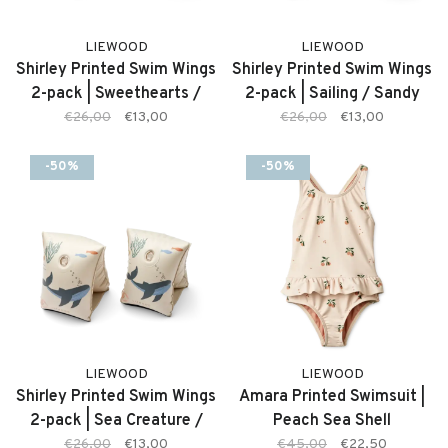
LIEWOOD
LIEWOOD
Shirley Printed Swim Wings
Shirley Printed Swim Wings
2-pack | Sweethearts /
2-pack | Sailing / Sandy
Pale Tuscany
€26,00
€13,00
€26,00
€13,00
-50%
-50%
LIEWOOD
LIEWOOD
Shirley Printed Swim Wings
Amara Printed Swimsuit |
2-pack | Sea Creature /
Peach Sea Shell
Sandy
€26,00
€13,00
€45,00
€22,50