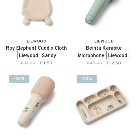
LIEWOOD
LIEWOOD
Roy Elephant Cuddle Cloth
Beinta Karaoke
| Liewood | Sandy
Microphone | Liewood |
Pepperemunt
€23,00
€11,50
€45,00
€22,50
-50%
-50%