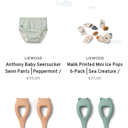
LIEWOOD
LIEWOOD
Anthony Baby Seersucker
Malik Printed Mini Ice Pops
Swim Pants | Peppermint /
6-Pack | Sea Creature /
Sandy
Sandy
€35,00
€27,00