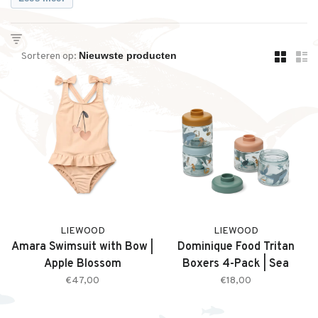
rust, kwaliteit en een tijdloze uitstraling.
Sorteren op:
LIEWOOD
LIEWOOD
Amara Swimsuit with Bow |
Dominique Food Tritan
Apple Blossom
Boxers 4-Pack | Sea
Creature / Sandy
€47,00
€18,00