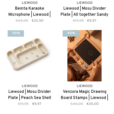
LIEWOOD
LIEWOOD
Beinta Karaoke
Liewood | Mosu Divider
Microphone | Liewood |
Plate | All together Sandy
Peach Sea Shell
€45,00
€22,50
€19,95
€9,97
-50%
-50%
LIEWOOD
LIEWOOD
Liewood | Mosu Divider
Venzora Magic Drawing
Plate | Peach Sea Shell
Board Stamps | Liewood |
Pale Tuscany Multi Mix
€19,95
€9,97
€40,00
€20,00