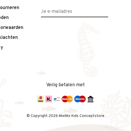
tourneren
oden
oorwaarden
klachten
cy
Veilig betalen met
© Copyright 2026 MixMix Kids Conceptstore