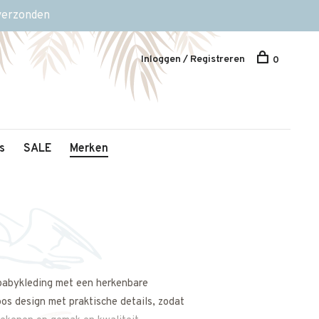
 verzonden
Inloggen / Registreren
0
s
SALE
Merken
 babykleding met een herkenbare
oos design met praktische details, zodat