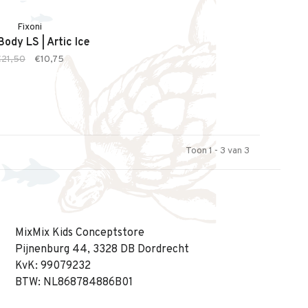
Fixoni
ody LS | Artic Ice
€21,50
€10,75
Toon 1 - 3 van 3
MixMix Kids Conceptstore
Pijnenburg 44, 3328 DB Dordrecht
KvK: 99079232
BTW: NL868784886B01