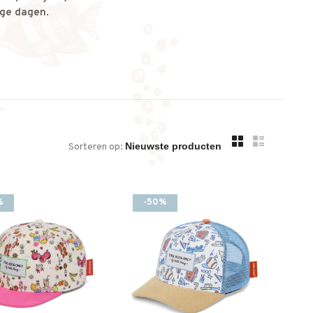
ige dagen.
Sorteren op:
%
-50%
jongenskleding