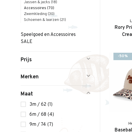
Jassen & jacks
(18)
Accessoires
(70)
Zwemkleding
(30)
Schoenen & laarzen
(21)
Rory Pr
Crea
Speelgoed en Accessoires
SALE
-50%
Prijs
Merken
Maat
3m / 62
(1)
6m / 68
(4)
H
9m / 74
(7)
Basebal