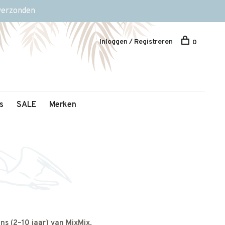
 verzonden
Inloggen / Registreren
0
s
SALE
Merken
s (2–10 jaar) van MixMix.