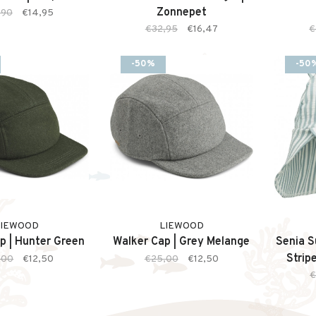
Zonnepet
,90
€14,95
€32,95
€16,47
€
-50%
-50
LIEWOOD
LIEWOOD
p | Hunter Green
Walker Cap | Grey Melange
Senia S
Strip
,00
€12,50
€25,00
€12,50
€