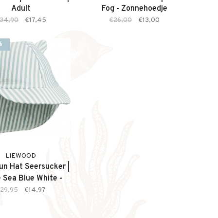
Adult
Fog - Zonnehoedje
34,90
€17,45
€26,00
€13,00
%
LIEWOOD
un Hat Seersucker |
e Sea Blue White -
Zonnehoedje
29,95
€14,97