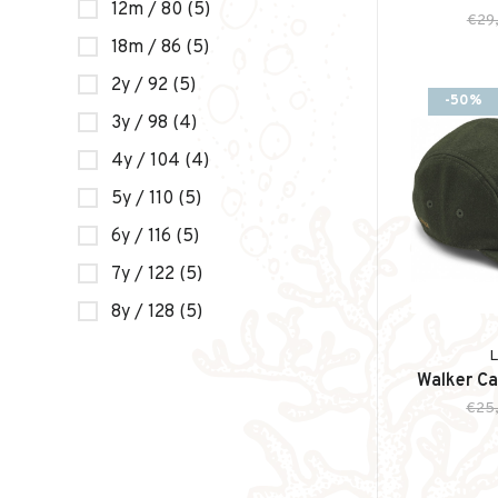
12m / 80
(5)
€29
18m / 86
(5)
2y / 92
(5)
-50%
3y / 98
(4)
4y / 104
(4)
5y / 110
(5)
6y / 116
(5)
7y / 122
(5)
8y / 128
(5)
Walker Ca
€25