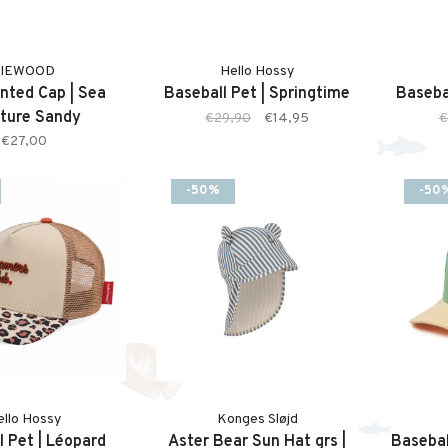
LIEWOOD
Hello Hossy
inted Cap | Sea
Baseball Pet | Springtime
Basebal
ture Sandy
€29,90
€14,95
€
€27,00
-50%
-50
ello Hossy
Konges Sløjd
l Pet | Léopard
Aster Bear Sun Hat grs |
Basebal