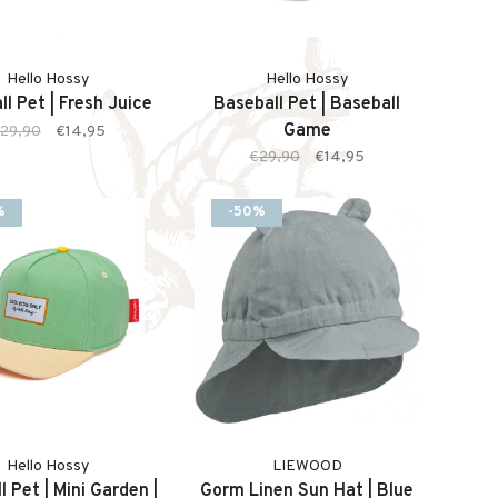
Hello Hossy
Hello Hossy
l Pet | Fresh Juice
Baseball Pet | Baseball
Game
29,90
€14,95
€29,90
€14,95
%
-50%
Hello Hossy
LIEWOOD
l Pet | Mini Garden |
Gorm Linen Sun Hat | Blue