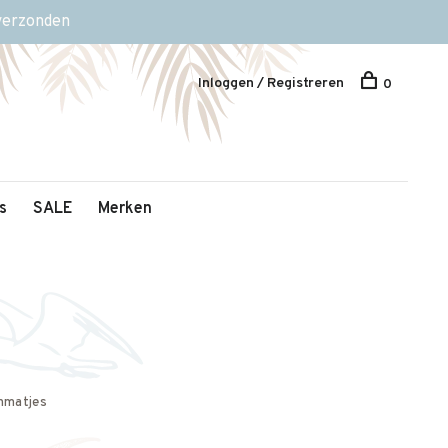
 verzonden
Inloggen / Registreren
0
s
SALE
Merken
nmatjes