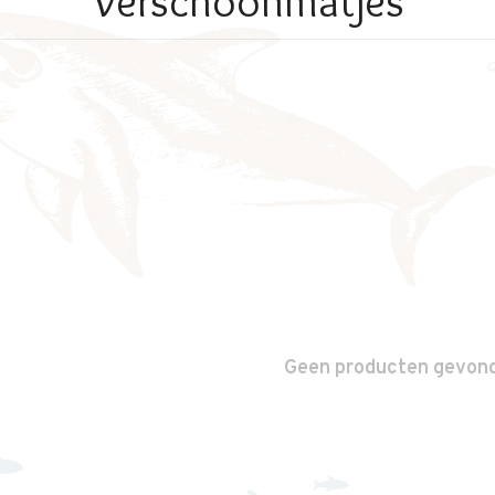
Verschoonmatjes
Geen producten gevonde