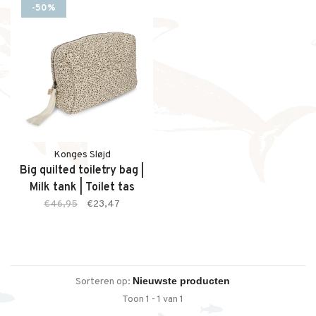
-50%
Konges Sløjd
Big quilted toiletry bag |
Milk tank | Toilet tas
€46,95
€23,47
Sorteren op:
Toon 1 - 1 van 1