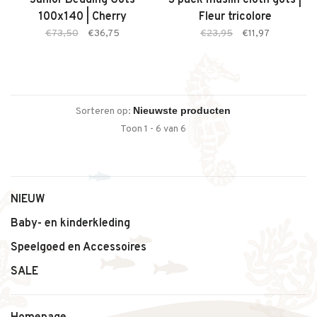
Junior Bedding Gots
3 pack muslin cloth gots |
100x140 | Cherry
Fleur tricolore
€73,50
€36,75
€23,95
€11,97
Sorteren op:
Toon 1 - 6 van 6
NIEUW
Baby- en kinderkleding
Speelgoed en Accessoires
SALE