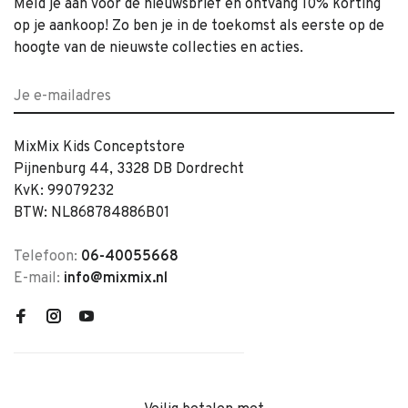
Meld je aan voor de nieuwsbrief en ontvang 10% korting
op je aankoop! Zo ben je in de toekomst als eerste op de
hoogte van de nieuwste collecties en acties.
MixMix Kids Conceptstore
Pijnenburg 44, 3328 DB Dordrecht
KvK: 99079232
BTW: NL868784886B01
Telefoon:
06-40055668
E-mail:
info@mixmix.nl