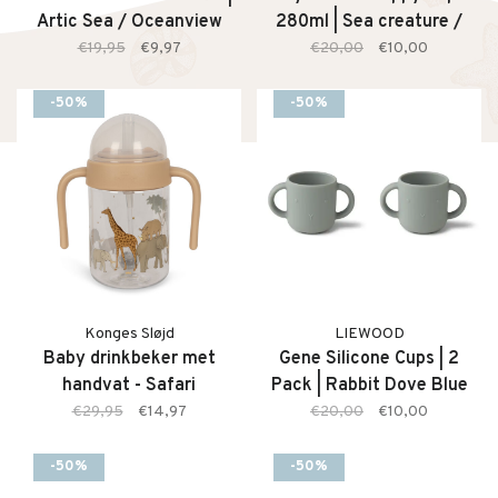
Artic Sea / Oceanview
280ml | Sea creature /
Sandy
€19,95
€9,97
€20,00
€10,00
-50%
-50%
Konges Sløjd
LIEWOOD
Baby drinkbeker met
Gene Silicone Cups | 2
handvat - Safari
Pack | Rabbit Dove Blue
€29,95
€14,97
€20,00
€10,00
-50%
-50%