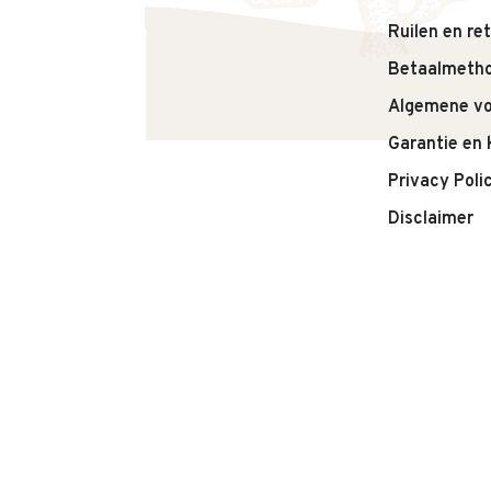
– 250 ml
Ruilen en re
– Afmetingen: 79,4 mm (diam,) x 150 mm (hoogte) x
Betaalmeth
Algemene v
Garantie en 
Privacy Poli
Disclaimer