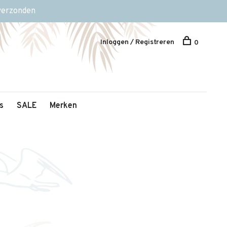
 verzonden
Inloggen / Registreren
0
s
SALE
Merken