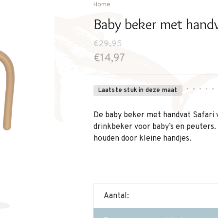
Home
Baby beker met handva
€29,95
€14,97
•
•
•
•
•
Laatste stuk in deze maat
De baby beker met handvat Safari v
drinkbeker voor baby’s en peuters.
houden door kleine handjes.
Aantal: