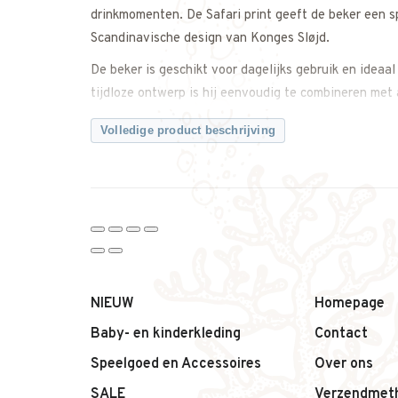
drinkmomenten. De Safari print geeft de beker een sp
Scandinavische design van Konges Sløjd.
De beker is geschikt voor dagelijks gebruik en ideaal
tijdloze ontwerp is hij eenvoudig te combineren met
Waarom deze baby beker van Konges Sløjd een fijne 
Volledige product beschrijving
– Baby beker met handvatten
– Safari print
– Ondersteunt zelfstandig drinken
– Prettig vast te houden voor kleine handen
– Geschikt voor dagelijks gebruik
– Tijdloos Scandinavisch design
Productdetails:
NIEUW
Homepage
– Merk: Konges Sløjd
Baby- en kinderkleding
Contact
– Productnaam: Baby beker met handvat
Speelgoed en Accessoires
Over ons
– Print: Safari
– Type: Beker / babyservies
SALE
Verzendmet