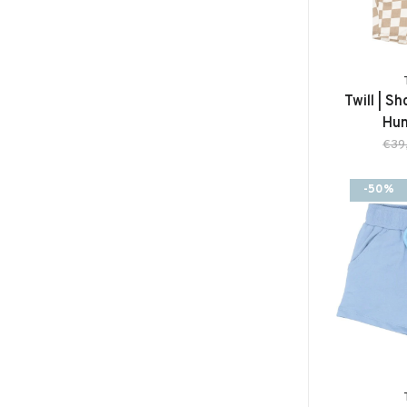
Twill | Sh
Hu
€39
-50%