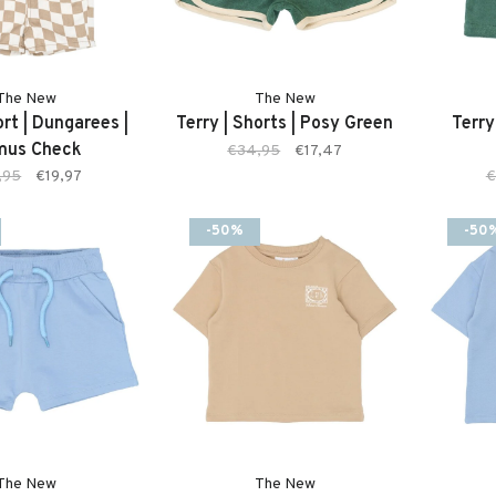
The New
The New
ort | Dungarees |
Terry | Shorts | Posy Green
Terry
mus Check
€34,95
€17,47
,95
€19,97
€
-50%
-50
The New
The New