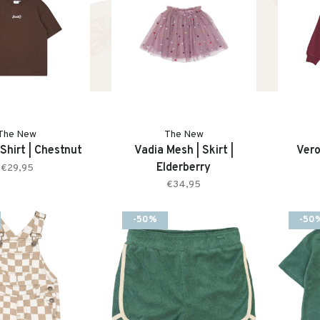
The New
The New
 Shirt | Chestnut
Vadia Mesh | Skirt |
Vero
Elderberry
€29,95
€34,95
-50%
-50