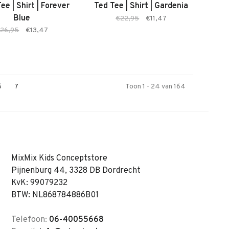
ee | Shirt | Forever
Ted Tee | Shirt | Gardenia
Blue
€22,95
€11,47
26,95
€13,47
6
7
Toon 1 - 24 van 164
MixMix Kids Conceptstore
Pijnenburg 44, 3328 DB Dordrecht
KvK: 99079232
BTW: NL868784886B01
Telefoon:
06-40055668