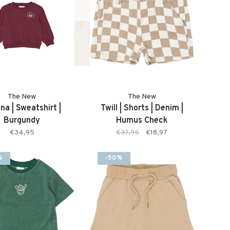
The New
The New
na | Sweatshirt |
Twill | Shorts | Denim |
Burgundy
Humus Check
€34,95
€37,95
€18,97
%
-50%