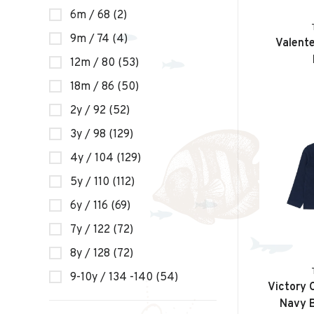
6m / 68
(2)
9m / 74
(4)
Valente
12m / 80
(53)
18m / 86
(50)
2y / 92
(52)
3y / 98
(129)
4y / 104
(129)
5y / 110
(112)
6y / 116
(69)
7y / 122
(72)
8y / 128
(72)
9-10y / 134 -140
(54)
Victory C
Navy B