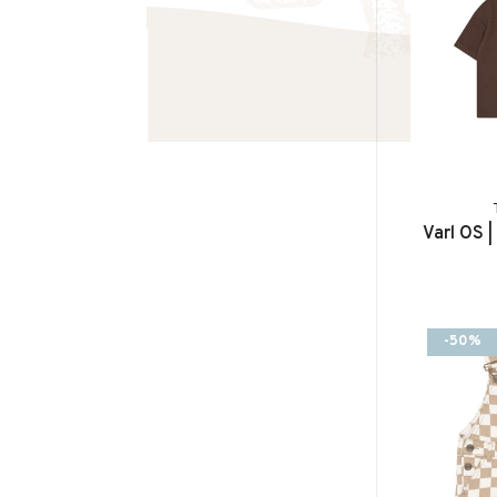
Varl OS |
-50%