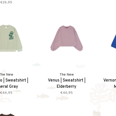
€26,95
The New
The New
o | Sweatshirt |
Venus | Sweatshirt |
Vernon
neral Gray
Elderberry
€46,95
€46,95