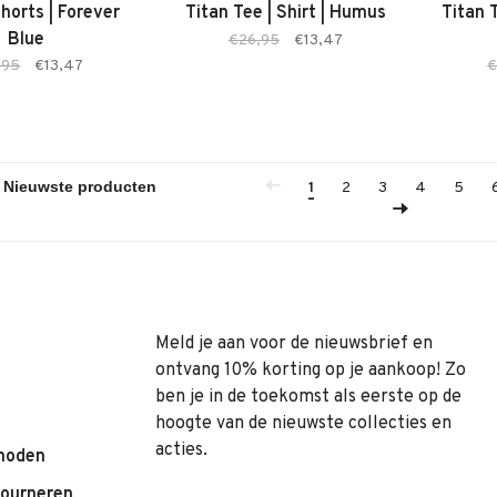
Shorts | Forever
Titan Tee | Shirt | Humus
Titan T
Blue
€26,95
€13,47
,95
€13,47
€
1
2
3
4
5
Meld je aan voor de nieuwsbrief en
ontvang 10% korting op je aankoop! Zo
ben je in de toekomst als eerste op de
hoogte van de nieuwste collecties en
acties.
hoden
tourneren