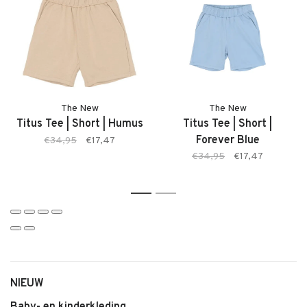
Twijfel je ergens over? Neem gerust contact met ons op. We
adviseren je graag.
Kenmerken
• Jongens T-shirt van The New
• Model: Thomas Tee
• Kleur: Creme De Menthe (lichtgroen)
The New
The New
• Zachte comfortabele stof
Titus Tee | Short | Humus
Titus Tee | Short |
• Comfortabele pasvorm
Forever Blue
€34,95
€17,47
• Makkelijk te combineren
€34,95
€17,47
• Geschikt voor dagelijks gebruik
1
2
NIEUW