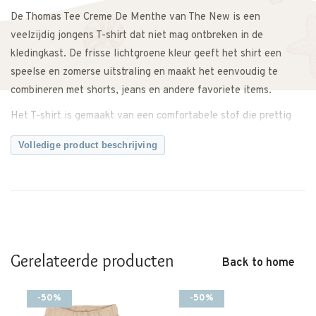
De Thomas Tee Creme De Menthe van The New is een
veelzijdig jongens T-shirt dat niet mag ontbreken in de
kledingkast. De frisse lichtgroene kleur geeft het shirt een
speelse en zomerse uitstraling en maakt het eenvoudig te
combineren met shorts, jeans en andere favoriete items.
Het T-shirt is gemaakt van een comfortabele stof die prettig
aanvoelt op de huid en fijn draagt gedurende de dag. Dankzij
Volledige product beschrijving
de comfortabele pasvorm heeft je kindje voldoende
bewegingsvrijheid om te spelen, ontdekken en actief bezig te
zijn.
Draag de Thomas Tee casual op een korte broek tijdens warme
dagen of combineer hem met een jeans voor een complete
dagelijkse outfit.
Gerelateerde producten
Back to home
Een comfortabele basic die gemakkelijk te combineren is en
seizoen na seizoen van pas komt.
-50%
-50%