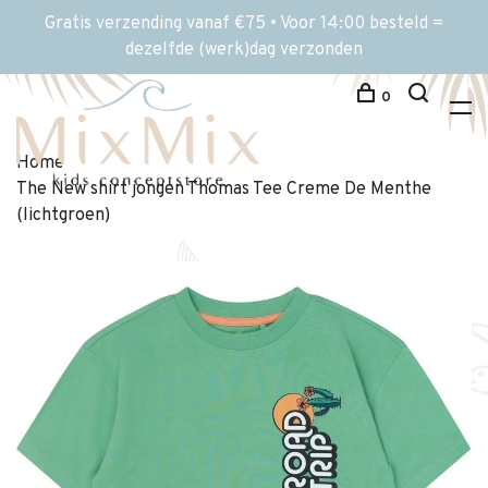
Gratis verzending vanaf €75 • Voor 14:00 besteld =
dezelfde (werk)dag verzonden
0
Home
The New shirt jongen Thomas Tee Creme De Menthe
(lichtgroen)